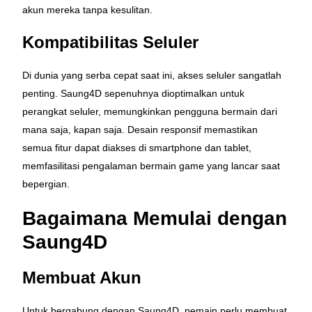
akun mereka tanpa kesulitan.
Kompatibilitas Seluler
Di dunia yang serba cepat saat ini, akses seluler sangatlah
penting. Saung4D sepenuhnya dioptimalkan untuk
perangkat seluler, memungkinkan pengguna bermain dari
mana saja, kapan saja. Desain responsif memastikan
semua fitur dapat diakses di smartphone dan tablet,
memfasilitasi pengalaman bermain game yang lancar saat
bepergian.
Bagaimana Memulai dengan
Saung4D
Membuat Akun
Untuk bergabung dengan Saung4D, pemain perlu membuat