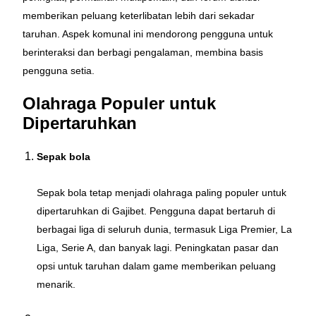
memberikan peluang keterlibatan lebih dari sekadar
taruhan. Aspek komunal ini mendorong pengguna untuk
berinteraksi dan berbagi pengalaman, membina basis
pengguna setia.
Olahraga Populer untuk
Dipertaruhkan
Sepak bola
Sepak bola tetap menjadi olahraga paling populer untuk
dipertaruhkan di Gajibet. Pengguna dapat bertaruh di
berbagai liga di seluruh dunia, termasuk Liga Premier, La
Liga, Serie A, dan banyak lagi. Peningkatan pasar dan
opsi untuk taruhan dalam game memberikan peluang
menarik.