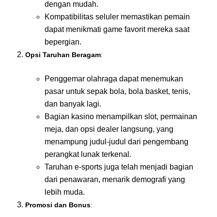
dengan mudah.
Kompatibilitas seluler memastikan pemain
dapat menikmati game favorit mereka saat
bepergian.
Opsi Taruhan Beragam
:
Penggemar olahraga dapat menemukan
pasar untuk sepak bola, bola basket, tenis,
dan banyak lagi.
Bagian kasino menampilkan slot, permainan
meja, dan opsi dealer langsung, yang
menampung judul-judul dari pengembang
perangkat lunak terkenal.
Taruhan e-sports juga telah menjadi bagian
dari penawaran, menarik demografi yang
lebih muda.
Promosi dan Bonus
: