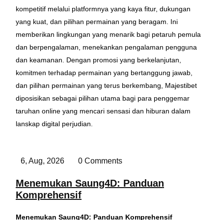
kompetitif melalui platformnya yang kaya fitur, dukungan
yang kuat, dan pilihan permainan yang beragam. Ini
memberikan lingkungan yang menarik bagi petaruh pemula
dan berpengalaman, menekankan pengalaman pengguna
dan keamanan. Dengan promosi yang berkelanjutan,
komitmen terhadap permainan yang bertanggung jawab,
dan pilihan permainan yang terus berkembang, Majestibet
diposisikan sebagai pilihan utama bagi para penggemar
taruhan online yang mencari sensasi dan hiburan dalam
lanskap digital perjudian.
6, Aug, 2026
0 Comments
Menemukan Saung4D: Panduan
Komprehensif
Menemukan Saung4D: Panduan Komprehensif