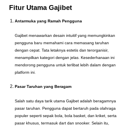
Fitur Utama Gajibet
Antarmuka yang Ramah Pengguna
Gajibet menawarkan desain intuitif yang memungkinkan
pengguna baru memahami cara memasang taruhan
dengan cepat. Tata letaknya estetis dan terorganisir,
menampilkan kategori dengan jelas. Kesederhanaan ini
mendorong pengguna untuk terlibat lebih dalam dengan
platform ini.
Pasar Taruhan yang Beragam
Salah satu daya tarik utama Gajibet adalah beragamnya
pasar taruhan. Pengguna dapat bertaruh pada olahraga
populer seperti sepak bola, bola basket, dan kriket, serta
pasar khusus, termasuk dart dan snooker. Selain itu,