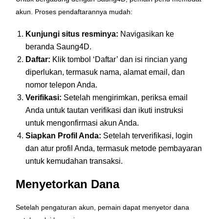
akun. Proses pendaftarannya mudah:
Kunjungi situs resminya:
Navigasikan ke
beranda Saung4D.
Daftar:
Klik tombol ‘Daftar’ dan isi rincian yang
diperlukan, termasuk nama, alamat email, dan
nomor telepon Anda.
Verifikasi:
Setelah mengirimkan, periksa email
Anda untuk tautan verifikasi dan ikuti instruksi
untuk mengonfirmasi akun Anda.
Siapkan Profil Anda:
Setelah terverifikasi, login
dan atur profil Anda, termasuk metode pembayaran
untuk kemudahan transaksi.
Menyetorkan Dana
Setelah pengaturan akun, pemain dapat menyetor dana