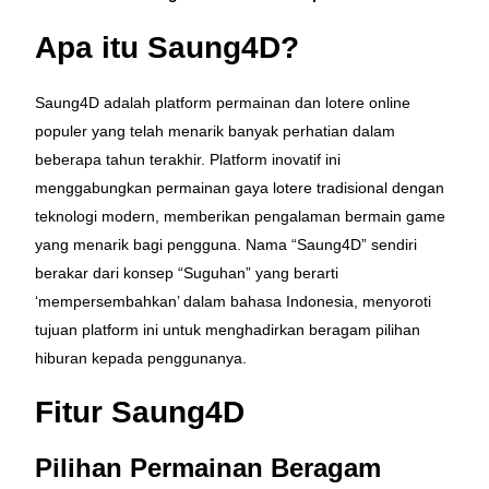
Apa itu Saung4D?
Saung4D adalah platform permainan dan lotere online
populer yang telah menarik banyak perhatian dalam
beberapa tahun terakhir. Platform inovatif ini
menggabungkan permainan gaya lotere tradisional dengan
teknologi modern, memberikan pengalaman bermain game
yang menarik bagi pengguna. Nama “Saung4D” sendiri
berakar dari konsep “Suguhan” yang berarti
‘mempersembahkan’ dalam bahasa Indonesia, menyoroti
tujuan platform ini untuk menghadirkan beragam pilihan
hiburan kepada penggunanya.
Fitur Saung4D
Pilihan Permainan Beragam