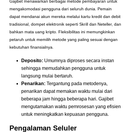
Gajibet menawarkan berbagai metode pembayaran untuk
mengakomodasi pengguna dari seluruh dunia. Pemain
dapat mendanai akun mereka melalui kartu kredit dan debit
tradisional, dompet elektronik seperti Skrill dan Neteller, dan
bahkan mata uang kripto. Fleksibilitas ini memungkinkan
petaruh untuk memilih metode yang paling sesuai dengan
kebutuhan finansialnya.
Deposito:
Umumnya diproses secara instan
sehingga memudahkan pengguna untuk
langsung mulai bertaruh.
Penarikan:
Tergantung pada metodenya,
penarikan dapat memakan waktu mulai dari
beberapa jam hingga beberapa hari. Gajibet
mengutamakan waktu pemrosesan yang efisien
untuk meningkatkan kepuasan pengguna.
Pengalaman Seluler