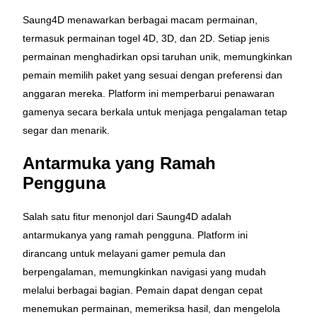
Saung4D menawarkan berbagai macam permainan,
termasuk permainan togel 4D, 3D, dan 2D. Setiap jenis
permainan menghadirkan opsi taruhan unik, memungkinkan
pemain memilih paket yang sesuai dengan preferensi dan
anggaran mereka. Platform ini memperbarui penawaran
gamenya secara berkala untuk menjaga pengalaman tetap
segar dan menarik.
Antarmuka yang Ramah
Pengguna
Salah satu fitur menonjol dari Saung4D adalah
antarmukanya yang ramah pengguna. Platform ini
dirancang untuk melayani gamer pemula dan
berpengalaman, memungkinkan navigasi yang mudah
melalui berbagai bagian. Pemain dapat dengan cepat
menemukan permainan, memeriksa hasil, dan mengelola