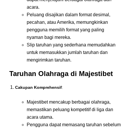
acara.
Peluang disajikan dalam format desimal,
pecahan, atau Amerika, memungkinkan
pengguna memilih format yang paling
nyaman bagi mereka.
Slip taruhan yang sederhana memudahkan
untuk memasukkan jumlah taruhan dan
mengirimkan taruhan.
Taruhan Olahraga di Majestibet
Cakupan Komprehensif
:
Majestibet mencakup berbagai olahraga,
memastikan peluang kompetitif di liga dan
acara utama.
Pengguna dapat memasang taruhan sebelum