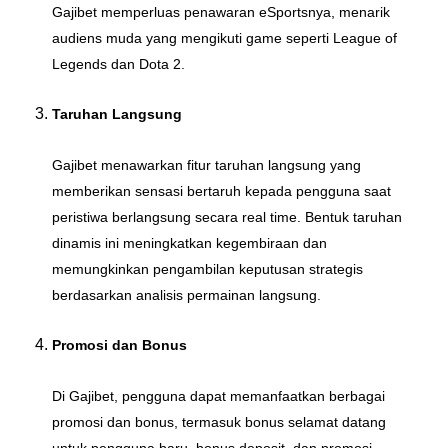
Gajibet memperluas penawaran eSportsnya, menarik
audiens muda yang mengikuti game seperti League of
Legends dan Dota 2.
Taruhan Langsung
Gajibet menawarkan fitur taruhan langsung yang
memberikan sensasi bertaruh kepada pengguna saat
peristiwa berlangsung secara real time. Bentuk taruhan
dinamis ini meningkatkan kegembiraan dan
memungkinkan pengambilan keputusan strategis
berdasarkan analisis permainan langsung.
Promosi dan Bonus
Di Gajibet, pengguna dapat memanfaatkan berbagai
promosi dan bonus, termasuk bonus selamat datang
untuk pengguna baru, bonus deposit, dan promosi