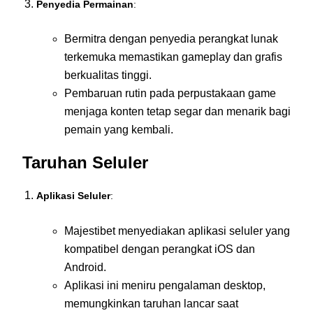
Penyedia Permainan
:
Bermitra dengan penyedia perangkat lunak
terkemuka memastikan gameplay dan grafis
berkualitas tinggi.
Pembaruan rutin pada perpustakaan game
menjaga konten tetap segar dan menarik bagi
pemain yang kembali.
Taruhan Seluler
Aplikasi Seluler
:
Majestibet menyediakan aplikasi seluler yang
kompatibel dengan perangkat iOS dan
Android.
Aplikasi ini meniru pengalaman desktop,
memungkinkan taruhan lancar saat