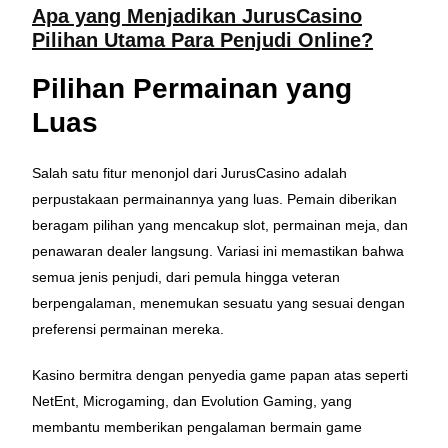
Apa yang Menjadikan JurusCasino
Pilihan Utama Para Penjudi Online?
Pilihan Permainan yang
Luas
Salah satu fitur menonjol dari JurusCasino adalah
perpustakaan permainannya yang luas. Pemain diberikan
beragam pilihan yang mencakup slot, permainan meja, dan
penawaran dealer langsung. Variasi ini memastikan bahwa
semua jenis penjudi, dari pemula hingga veteran
berpengalaman, menemukan sesuatu yang sesuai dengan
preferensi permainan mereka.
Kasino bermitra dengan penyedia game papan atas seperti
NetEnt, Microgaming, dan Evolution Gaming, yang
membantu memberikan pengalaman bermain game