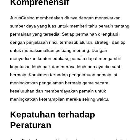
Komprehensif
JurusCasino membedakan dirinya dengan menawarkan
sumber daya yang luas untuk memberi tahu pemain tentang
permainan yang tersedia. Setiap permainan dilengkapi
dengan penjelasan rinci, termasuk aturan, strategi, dan tip
untuk memaksimalkan peluang menang. Dengan
menyediakan konten edukasi, pemain dapat mengambil
keputusan lebih baik dan merasa lebih percaya diri saat
bermain. Komitmen terhadap pengetahuan pemain ini
meningkatkan pengalaman bermain game secara
keseluruhan dan memberdayakan pemain untuk
meningkatkan keterampilan mereka seiring waktu.
Kepatuhan terhadap
Peraturan