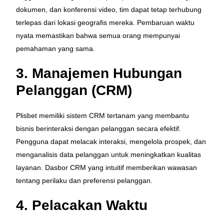
dokumen, dan konferensi video, tim dapat tetap terhubung
terlepas dari lokasi geografis mereka. Pembaruan waktu
nyata memastikan bahwa semua orang mempunyai
pemahaman yang sama.
3. Manajemen Hubungan
Pelanggan (CRM)
Plisbet memiliki sistem CRM tertanam yang membantu
bisnis berinteraksi dengan pelanggan secara efektif.
Pengguna dapat melacak interaksi, mengelola prospek, dan
menganalisis data pelanggan untuk meningkatkan kualitas
layanan. Dasbor CRM yang intuitif memberikan wawasan
tentang perilaku dan preferensi pelanggan.
4. Pelacakan Waktu