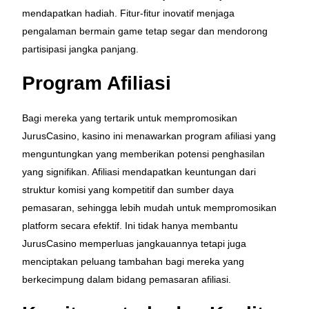
mendapatkan hadiah. Fitur-fitur inovatif menjaga
pengalaman bermain game tetap segar dan mendorong
partisipasi jangka panjang.
Program Afiliasi
Bagi mereka yang tertarik untuk mempromosikan
JurusCasino, kasino ini menawarkan program afiliasi yang
menguntungkan yang memberikan potensi penghasilan
yang signifikan. Afiliasi mendapatkan keuntungan dari
struktur komisi yang kompetitif dan sumber daya
pemasaran, sehingga lebih mudah untuk mempromosikan
platform secara efektif. Ini tidak hanya membantu
JurusCasino memperluas jangkauannya tetapi juga
menciptakan peluang tambahan bagi mereka yang
berkecimpung dalam bidang pemasaran afiliasi.