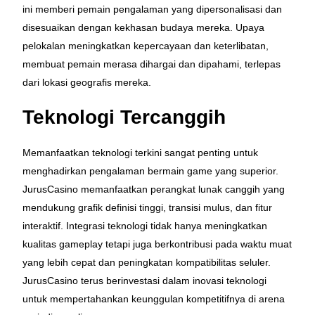
ini memberi pemain pengalaman yang dipersonalisasi dan
disesuaikan dengan kekhasan budaya mereka. Upaya
pelokalan meningkatkan kepercayaan dan keterlibatan,
membuat pemain merasa dihargai dan dipahami, terlepas
dari lokasi geografis mereka.
Teknologi Tercanggih
Memanfaatkan teknologi terkini sangat penting untuk
menghadirkan pengalaman bermain game yang superior.
JurusCasino memanfaatkan perangkat lunak canggih yang
mendukung grafik definisi tinggi, transisi mulus, dan fitur
interaktif. Integrasi teknologi tidak hanya meningkatkan
kualitas gameplay tetapi juga berkontribusi pada waktu muat
yang lebih cepat dan peningkatan kompatibilitas seluler.
JurusCasino terus berinvestasi dalam inovasi teknologi
untuk mempertahankan keunggulan kompetitifnya di arena