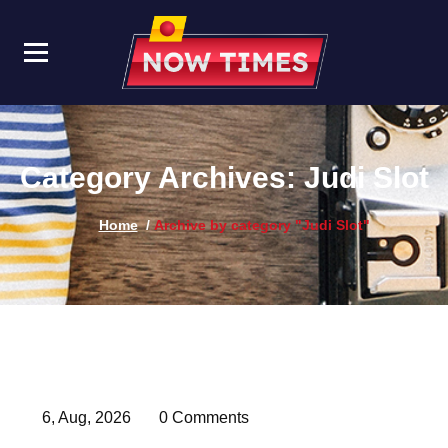
Skip
to
content
Slot Gacor Malam Ini d
Mainkan slot X1000 dari PG Soft malam ini
untuk peluang kemenangan besar. Slot gacor
Soft, Mainkan Slot X10
ini memberikan pengalaman bermain yang
Category Archives: Judi Slot
Kemenangan
menguntungkan.
Home
/
Archive by category "Judi Slot"
6, Aug, 2026
0 Comments