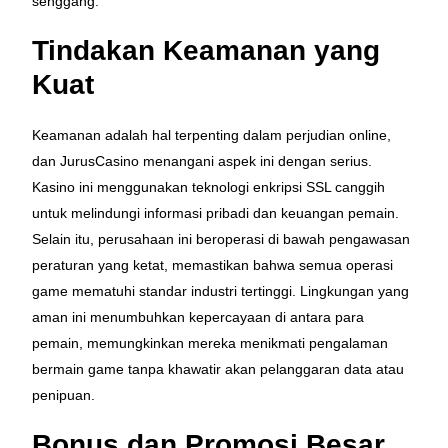
senggang.
Tindakan Keamanan yang
Kuat
Keamanan adalah hal terpenting dalam perjudian online,
dan JurusCasino menangani aspek ini dengan serius.
Kasino ini menggunakan teknologi enkripsi SSL canggih
untuk melindungi informasi pribadi dan keuangan pemain.
Selain itu, perusahaan ini beroperasi di bawah pengawasan
peraturan yang ketat, memastikan bahwa semua operasi
game mematuhi standar industri tertinggi. Lingkungan yang
aman ini menumbuhkan kepercayaan di antara para
pemain, memungkinkan mereka menikmati pengalaman
bermain game tanpa khawatir akan pelanggaran data atau
penipuan.
Bonus dan Promosi Besar