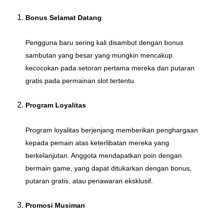
Bonus Selamat Datang
Pengguna baru sering kali disambut dengan bonus
sambutan yang besar yang mungkin mencakup
kecocokan pada setoran pertama mereka dan putaran
gratis pada permainan slot tertentu.
Program Loyalitas
Program loyalitas berjenjang memberikan penghargaan
kepada pemain atas keterlibatan mereka yang
berkelanjutan. Anggota mendapatkan poin dengan
bermain game, yang dapat ditukarkan dengan bonus,
putaran gratis, atau penawaran eksklusif.
Promosi Musiman