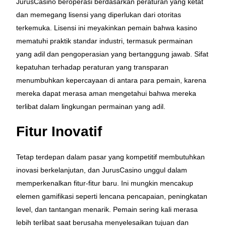
JurusCasino beroperasi berdasarkan peraturan yang ketat
dan memegang lisensi yang diperlukan dari otoritas
terkemuka. Lisensi ini meyakinkan pemain bahwa kasino
mematuhi praktik standar industri, termasuk permainan
yang adil dan pengoperasian yang bertanggung jawab. Sifat
kepatuhan terhadap peraturan yang transparan
menumbuhkan kepercayaan di antara para pemain, karena
mereka dapat merasa aman mengetahui bahwa mereka
terlibat dalam lingkungan permainan yang adil.
Fitur Inovatif
Tetap terdepan dalam pasar yang kompetitif membutuhkan
inovasi berkelanjutan, dan JurusCasino unggul dalam
memperkenalkan fitur-fitur baru. Ini mungkin mencakup
elemen gamifikasi seperti lencana pencapaian, peningkatan
level, dan tantangan menarik. Pemain sering kali merasa
lebih terlibat saat berusaha menyelesaikan tujuan dan