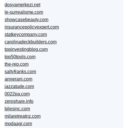
dosyamerkezi.net
le-surrealisme.com
showcasebeauty.com
insurancepolicyexpert.com
statkeycompany.com
carolinadeckbuilders.com
topinvestingblog.com
top50tools.com
the-rep.com
saltyfranks.com
annerani.com
jazzatude.com
0022pa.com
zeroshare.info
bilesinc.com
milaretreatnz.com
modaagi.com