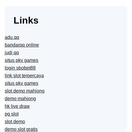
Links
adu qq
bandarqq online
judi qq
situs pkv games
login sbobet88
link slot terpercaya
situs pkv games
slot demo mahjong
demo mahjong
hk live draw
pg slot
slot demo
demo slot gratis