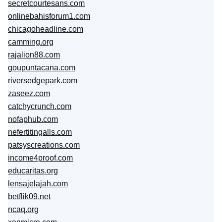
secretcourtesans.com
onlinebahisforum1.com
chicagoheadline.com
camming.org
rajalion88.com
goupuntacana.com
riversedgepark.com
zaseez.com
catchycrunch.com
nofaphub.com
nefertitingalls.com
patsyscreations.com
income4proof.com
educaritas.org
lensajelajah.com
betflik09.net
ncaq.org