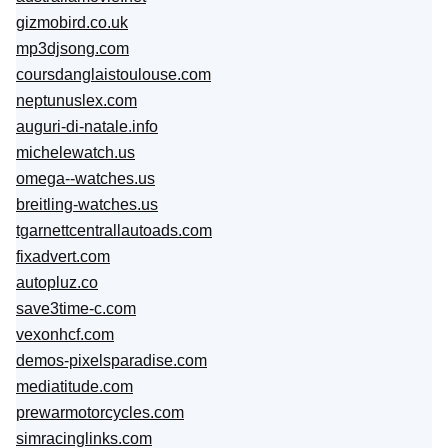
gizmobird.co.uk
mp3djsong.com
coursdanglaistoulouse.com
neptunuslex.com
auguri-di-natale.info
michelewatch.us
omega--watches.us
breitling-watches.us
tgarnettcentrallautoads.com
fixadvert.com
autopluz.co
save3time-c.com
vexonhcf.com
demos-pixelsparadise.com
mediatitude.com
prewarmotorcycles.com
simracinglinks.com