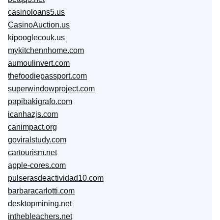
casinoloans5.us
CasinoAuction.us
kipooglecouk.us
mykitchennhome.com
aumoulinvert.com
thefoodiepassport.com
superwindowproject.com
papibakigrafo.com
icanhazjs.com
canimpact.org
goviralstudy.com
cartourism.net
apple-cores.com
pulserasdeactividad10.com
barbaracarlotti.com
desktopmining.net
inthebleachers.net