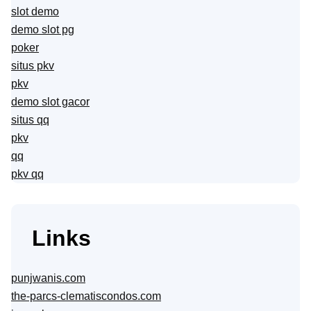
slot demo
demo slot pg
poker
situs pkv
pkv
demo slot gacor
situs qq
pkv
qq
pkv qq
Links
punjwanis.com
the-parcs-clematiscondos.com