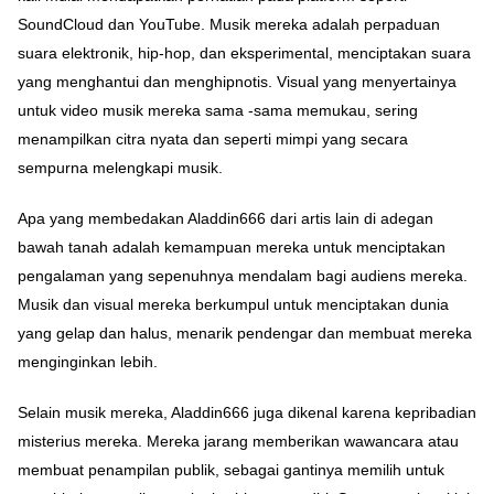
SoundCloud dan YouTube. Musik mereka adalah perpaduan
suara elektronik, hip-hop, dan eksperimental, menciptakan suara
yang menghantui dan menghipnotis. Visual yang menyertainya
untuk video musik mereka sama -sama memukau, sering
menampilkan citra nyata dan seperti mimpi yang secara
sempurna melengkapi musik.
Apa yang membedakan Aladdin666 dari artis lain di adegan
bawah tanah adalah kemampuan mereka untuk menciptakan
pengalaman yang sepenuhnya mendalam bagi audiens mereka.
Musik dan visual mereka berkumpul untuk menciptakan dunia
yang gelap dan halus, menarik pendengar dan membuat mereka
menginginkan lebih.
Selain musik mereka, Aladdin666 juga dikenal karena kepribadian
misterius mereka. Mereka jarang memberikan wawancara atau
membuat penampilan publik, sebagai gantinya memilih untuk