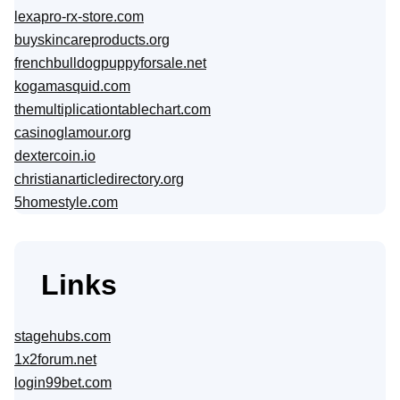
lexapro-rx-store.com
buyskincareproducts.org
frenchbulldogpuppyforsale.net
kogamasquid.com
themultiplicationtablechart.com
casinoglamour.org
dextercoin.io
christianarticledirectory.org
5homestyle.com
Links
stagehubs.com
1x2forum.net
login99bet.com