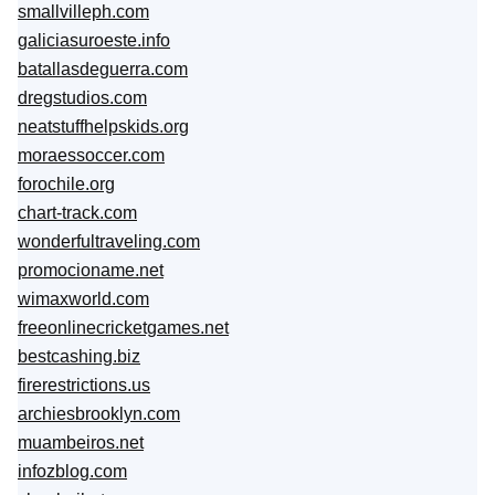
smallvilleph.com
galiciasuroeste.info
batallasdeguerra.com
dregstudios.com
neatstuffhelpskids.org
moraessoccer.com
forochile.org
chart-track.com
wonderfultraveling.com
promocioname.net
wimaxworld.com
freeonlinecricketgames.net
bestcashing.biz
firerestrictions.us
archiesbrooklyn.com
muambeiros.net
infozblog.com