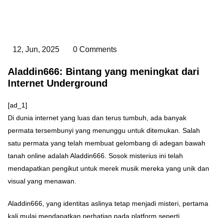
12, Jun, 2025
0 Comments
Aladdin666: Bintang yang meningkat dari
Internet Underground
[ad_1]
Di dunia internet yang luas dan terus tumbuh, ada banyak
permata tersembunyi yang menunggu untuk ditemukan. Salah
satu permata yang telah membuat gelombang di adegan bawah
tanah online adalah Aladdin666. Sosok misterius ini telah
mendapatkan pengikut untuk merek musik mereka yang unik dan
visual yang menawan.
Aladdin666, yang identitas aslinya tetap menjadi misteri, pertama
kali mulai mendapatkan perhatian pada platform seperti