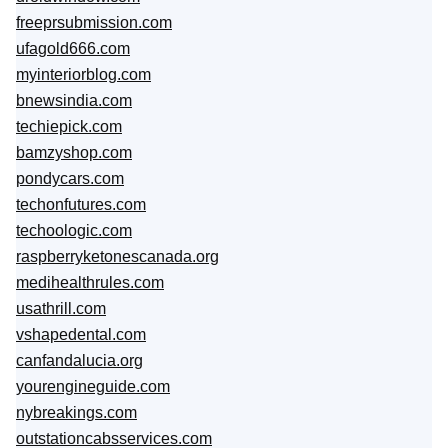
freeprsubmission.com
ufagold666.com
myinteriorblog.com
bnewsindia.com
techiepick.com
bamzyshop.com
pondycars.com
techonfutures.com
techoologic.com
raspberryketonescanada.org
medihealthrules.com
usathrill.com
vshapedental.com
canfandalucia.org
yourengineguide.com
nybreakings.com
outstationcabsservices.com