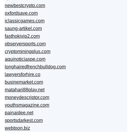
newbestcrypto.com
oxfordsave.com
iclassicgames.com
saung-artikel.com
fasthokivip2.com
observersports.com
cryptominingplus.com
aquinoticiaspe.com
longhairedfrenchbulldog.com
lawyersforhire.co
businemarket.com
matahari88play.net
moneydescriptor.com
youthsmagazine.com
painaidee.net
sportsdarkest.com
webtoon.biz