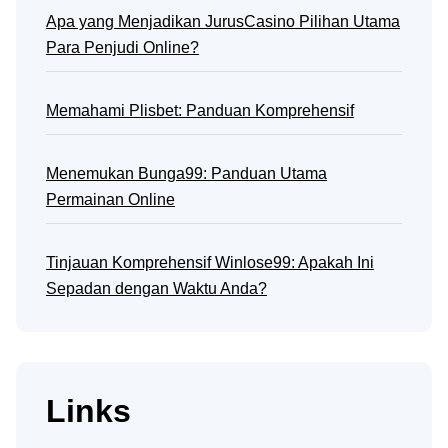
Apa yang Menjadikan JurusCasino Pilihan Utama
Para Penjudi Online?
Memahami Plisbet: Panduan Komprehensif
Menemukan Bunga99: Panduan Utama
Permainan Online
Tinjauan Komprehensif Winlose99: Apakah Ini
Sepadan dengan Waktu Anda?
Links