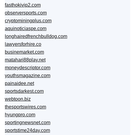
fasthokivip2.com
observersports.com
cryptominingplus.com
aquinoticiaspe.com
longhairedfrenchbulldog.com
lawyersforhire.co
businemarket.com
matahari88play.net
moneydescriptor.com
youthsmagazine.com
painaidee.net
sportsdarkest.com
webtoon.biz
thesportswires.com
hyungpro.com
sportingnewsnet.com
sportstime24day.com