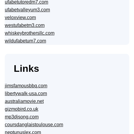
ufabetutoredm7.com
ufabetvalleyum3.com
veloxview.com
westufabetm3.com
whiskeybrothersllc.com
wildufabetum7.com
Links
jimsfamousbbq.com
libertywalk-usa.com
australiamovie.net
gizmobird.co.uk
mp3djsong.com
coursdanglaistoulouse.com
neptunuslex.com