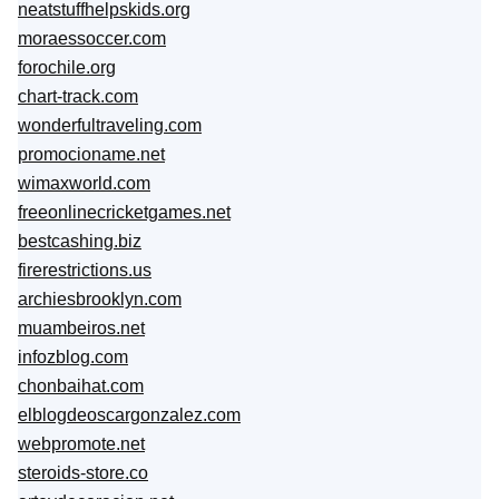
neatstuffhelpskids.org
moraessoccer.com
forochile.org
chart-track.com
wonderfultraveling.com
promocioname.net
wimaxworld.com
freeonlinecricketgames.net
bestcashing.biz
firerestrictions.us
archiesbrooklyn.com
muambeiros.net
infozblog.com
chonbaihat.com
elblogdeoscargonzalez.com
webpromote.net
steroids-store.co