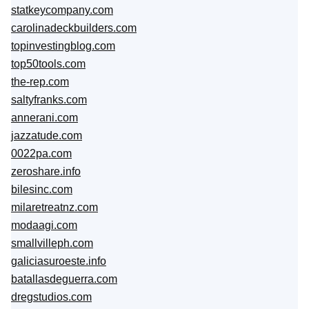
statkeycompany.com
carolinadeckbuilders.com
topinvestingblog.com
top50tools.com
the-rep.com
saltyfranks.com
annerani.com
jazzatude.com
0022pa.com
zeroshare.info
bilesinc.com
milaretreatnz.com
modaagi.com
smallvilleph.com
galiciasuroeste.info
batallasdeguerra.com
dregstudios.com