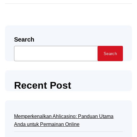
Search
Search
Recent Post
Memperkenalkan Ahlicasino: Panduan Utama
Anda untuk Permainan Online