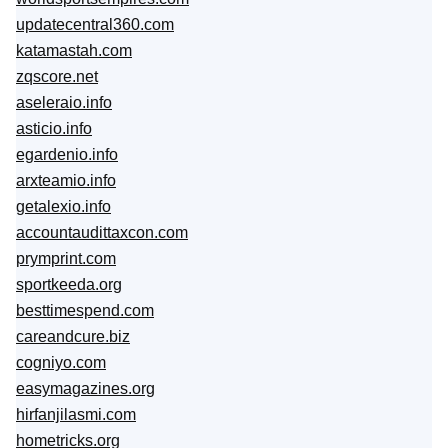
updatecentral360.com
katamastah.com
zqscore.net
aseleraio.info
asticio.info
egardenio.info
arxteamio.info
getalexio.info
accountaudittaxcon.com
prymprint.com
sportkeeda.org
besttimespend.com
careandcure.biz
cogniyo.com
easymagazines.org
hirfanjilasmi.com
hometricks.org