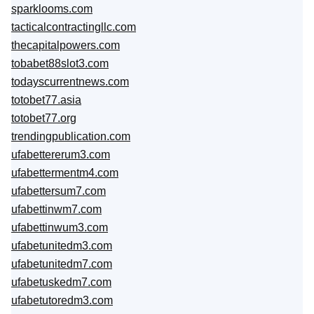
sparklooms.com
tacticalcontractingllc.com
thecapitalpowers.com
tobabet88slot3.com
todayscurrentnews.com
totobet77.asia
totobet77.org
trendingpublication.com
ufabettererum3.com
ufabettermentm4.com
ufabettersum7.com
ufabettinwm7.com
ufabettinwum3.com
ufabetunitedm3.com
ufabetunitedm7.com
ufabetuskedm7.com
ufabetutoredm3.com