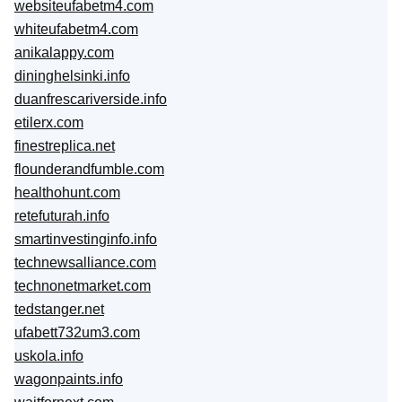
websiteufabetm4.com
whiteufabetm4.com
anikalappy.com
dininghelsinki.info
duanfrescariverside.info
etilerx.com
finestreplica.net
flounderandfumble.com
healthohunt.com
retefuturah.info
smartinvestinginfo.info
technewsalliance.com
technonetmarket.com
tedstanger.net
ufabett732um3.com
uskola.info
wagonpaints.info