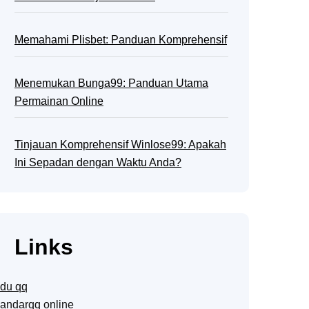
Memahami Plisbet: Panduan Komprehensif
Menemukan Bunga99: Panduan Utama
Permainan Online
Tinjauan Komprehensif Winlose99: Apakah
Ini Sepadan dengan Waktu Anda?
Links
du qq
andarqq online