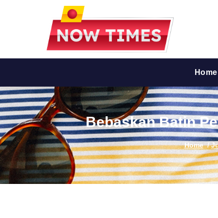
Skip
to
content
Slot Gacor Malam Ini
Mainkan slot X1000 dari PG Soft malam
ini untuk peluang kemenangan besar.
Home
dari PG Soft,
Slot gacor ini memberikan pengalaman
Mainkan Slot X1000
bermain yang menguntungkan.
untuk Kemenangan
Bebaskan Batin Pen
Home
/
Ju