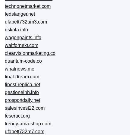
technonetmarket.com
tedstanger.net
ufabett732um3.com
uskola.info
wagonpaints.info
waitfornext.com
clearvisionmarketing.co
quantum-code.co
whatnews.me
final-dream.com
finest-replica.net
gestioneinh.info
prosportdaily.net
salesinvest22.com
teseract.org
trendy-ama-shop.com
ufabett732m7.com