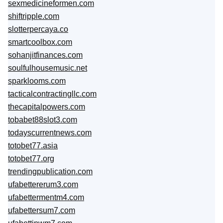
sexmedicineformen.com
shiftripple.com
slotterpercaya.co
smartcoolbox.com
sohanjitfinances.com
soulfulhousemusic.net
sparklooms.com
tacticalcontractingllc.com
thecapitalpowers.com
tobabet88slot3.com
todayscurrentnews.com
totobet77.asia
totobet77.org
trendingpublication.com
ufabettererum3.com
ufabettermentm4.com
ufabettersum7.com