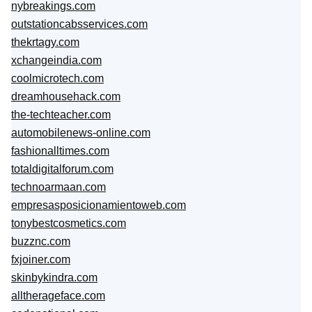
nybreakings.com
outstationcabsservices.com
thekrtagy.com
xchangeindia.com
coolmicrotech.com
dreamhousehack.com
the-techteacher.com
automobilenews-online.com
fashionalltimes.com
totaldigitalforum.com
technoarmaan.com
empresasposicionamientoweb.com
tonybestcosmetics.com
buzznc.com
fxjoiner.com
skinbykindra.com
alltherageface.com