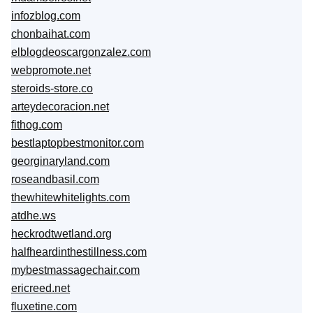
infozblog.com
chonbaihat.com
elblogdeoscargonzalez.com
webpromote.net
steroids-store.co
arteydecoracion.net
fithog.com
bestlaptopbestmonitor.com
georginaryland.com
roseandbasil.com
thewhitewhitelights.com
atdhe.ws
heckrodtwetland.org
halfheardinthestillness.com
mybestmassagechair.com
ericreed.net
fluxetine.com