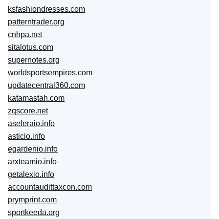
ksfashiondresses.com
patterntrader.org
cnhpa.net
sitalotus.com
supernotes.org
worldsportsempires.com
updatecentral360.com
katamastah.com
zqscore.net
aseleraio.info
asticio.info
egardenio.info
arxteamio.info
getalexio.info
accountaudittaxcon.com
prymprint.com
sportkeeda.org