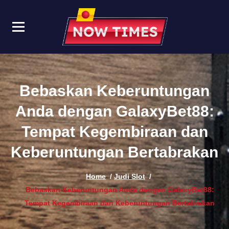
Skip
to
content
Slot Gacor Malam Ini d
Mainkan slot X1000 dari PG Soft malam ini
untuk peluang kemenangan besar. Slot gacor
Soft, Mainkan Slot X10
ini memberikan pengalaman bermain yang
Bebaskan Keberuntungan
Kemenangan
menguntungkan.
Anda dengan GalaxyBet88:
Tempat Kegembiraan dan
Keberuntungan Bertabrakan
Home
/
Judi Slot
/
Bebaskan Keberuntungan Anda dengan GalaxyBet88:
Tempat Kegembiraan dan Keberuntungan Bertabrakan