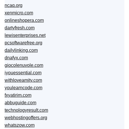
ncaq.org
xenmicro.com
onlineshopera.com
dartyfresh.com
lewisenterprises.net
pcsoftwarefree.org
dailylinking.com
dnafyx.com
giocolenuvole.com
iyouessential.com
withloveamity.com
youlearncode.com
fxyatirim.com
abbuguide.com
technologyresult.com
webhostingoffers.org
whatszow.com