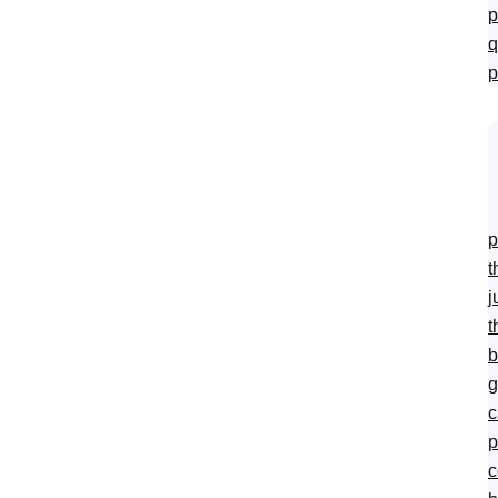
p
q
p
p
t
j
t
b
g
c
p
c