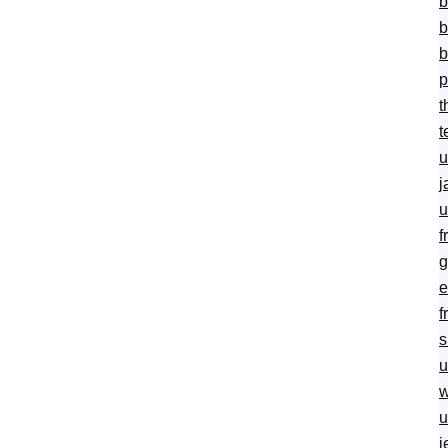
b
b
b
p
t
t
u
j
u
f
g
e
f
s
u
w
u
j