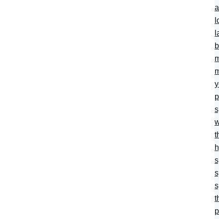
a
l
l
b
m
m
y
p
s
w
t
h
s
s
s
t
p