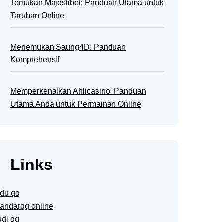
Temukan Majestibet: Panduan Utama untuk
Taruhan Online
Menemukan Saung4D: Panduan
Komprehensif
Memperkenalkan Ahlicasino: Panduan
Utama Anda untuk Permainan Online
Links
du qq
andarqq online
udi qq