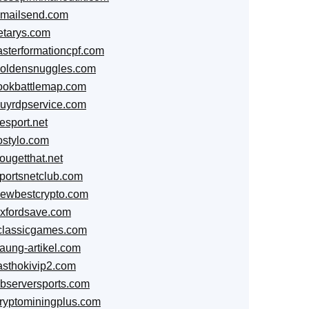
mailsend.com
etarys.com
asterformationcpf.com
oldensnuggles.com
ookbattlemap.com
uyrdpservice.com
esport.net
ostylo.com
ougetthat.net
portsnetclub.com
ewbestcrypto.com
xfordsave.com
classicgames.com
aung-artikel.com
asthokivip2.com
bserversports.com
ryptominingplus.com