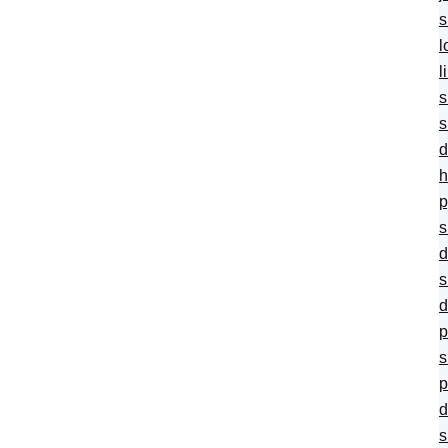
s
l
l
s
s
d
h
p
s
d
s
d
p
s
p
d
s