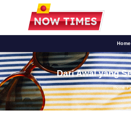
Skip
to
content
Slot Gacor Malam Ini
Mainkan slot X1000 dari PG Soft malam
ini untuk peluang kemenangan besar.
Home
dari PG Soft,
Slot gacor ini memberikan pengalaman
Mainkan Slot X1000
bermain yang menguntungkan.
untuk Kemenangan
Dari Awal yang S
Home
/