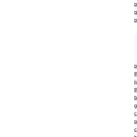
p
q
p
p
t
j
t
b
g
c
p
c