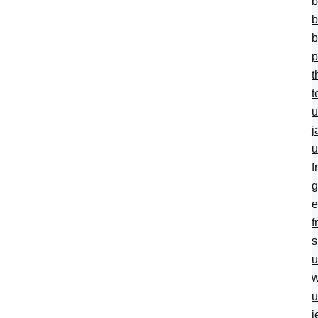
b
b
b
p
t
t
u
j
u
f
g
e
f
s
u
w
u
j