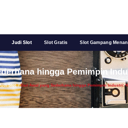
Judi Slot
Slot Gratis
Slot Gampang Mena
ederhana hingga Pemimpin Indus
Judi Slot
/
Dari Awal yang Sederhana hingga Pemimpin Industri: 