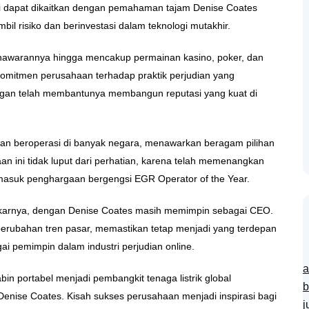
ni dapat dikaitkan dengan pemahaman tajam Denise Coates
l risiko dan berinvestasi dalam teknologi mutakhir.
awarannya hingga mencakup permainan kasino, poker, dan
Komitmen perusahaan terhadap praktik perjudian yang
gan telah membantunya membangun reputasi yang kuat di
 dan beroperasi di banyak negara, menawarkan beragam pilihan
n ini tidak luput dari perhatian, karena telah memenangkan
masuk penghargaan bergengsi EGR Operator of the Year.
 akarnya, dengan Denise Coates masih memimpin sebagai CEO.
perubahan tren pasar, memastikan tetap menjadi yang terdepan
 pemimpin dalam industri perjudian online.
a
bin portabel menjadi pembangkit tenaga listrik global
b
, Denise Coates. Kisah sukses perusahaan menjadi inspirasi bagi
j