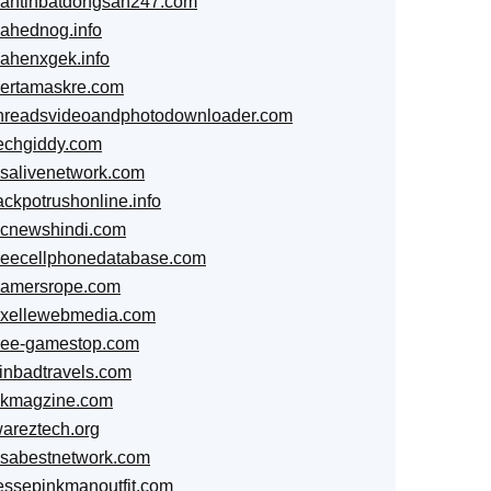
antinbatdongsan247.com
ahednog.info
ahenxgek.info
ertamaskre.com
hreadsvideoandphotodownloader.com
echgiddy.com
salivenetwork.com
ackpotrushonline.info
cnewshindi.com
reecellphonedatabase.com
amersrope.com
xellewebmedia.com
ree-gamestop.com
inbadtravels.com
kmagzine.com
areztech.org
sabestnetwork.com
essepinkmanoutfit.com