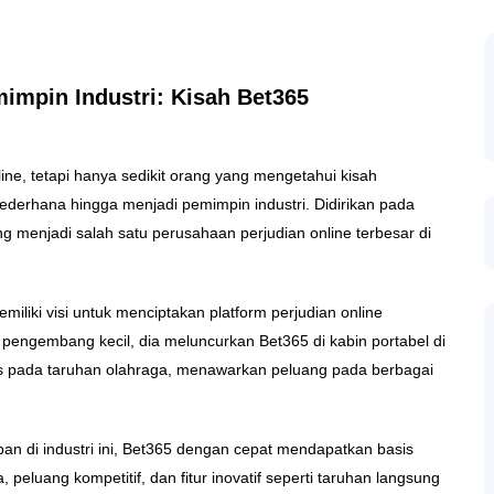
impin Industri: Kisah Bet365
ine, tetapi hanya sedikit orang yang mengetahui kisah
derhana hingga menjadi pemimpin industri. Didirikan pada
 menjadi salah satu perusahaan perjudian online terbesar di
iliki visi untuk menciptakan platform perjudian online
 pengembang kecil, dia meluncurkan Bet365 di kabin portabel di
kus pada taruhan olahraga, menawarkan peluang pada berbagai
n di industri ini, Bet365 dengan cepat mendapatkan basis
eluang kompetitif, dan fitur inovatif seperti taruhan langsung