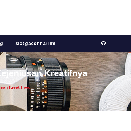
ng
slot gacor hari ini
ejeniusan Kreatifnya
san Kreatifnya