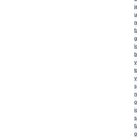
j
u
r
f
g
l
b
y
t
y
s
n
o
i
s
f
o