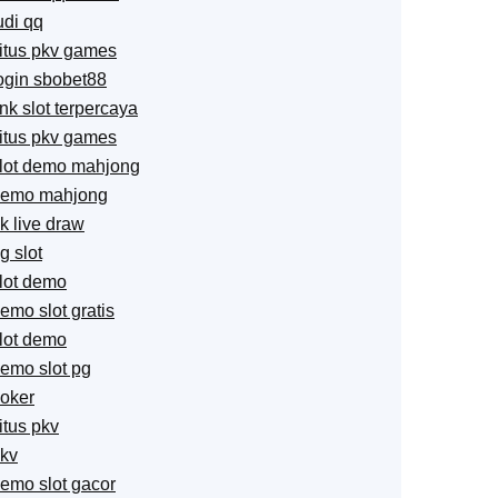
udi qq
itus pkv games
ogin sbobet88
ink slot terpercaya
itus pkv games
lot demo mahjong
emo mahjong
k live draw
g slot
lot demo
emo slot gratis
lot demo
emo slot pg
oker
itus pkv
kv
emo slot gacor