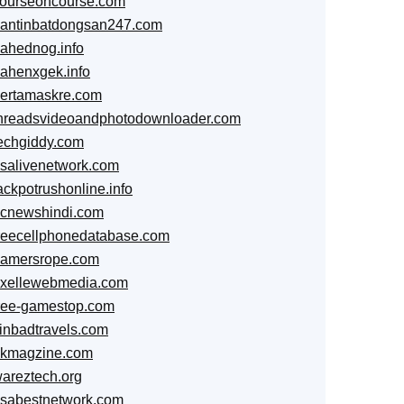
ourseoncourse.com
antinbatdongsan247.com
ahednog.info
ahenxgek.info
ertamaskre.com
hreadsvideoandphotodownloader.com
echgiddy.com
salivenetwork.com
ackpotrushonline.info
cnewshindi.com
reecellphonedatabase.com
amersrope.com
xellewebmedia.com
ree-gamestop.com
inbadtravels.com
kmagzine.com
areztech.org
sabestnetwork.com