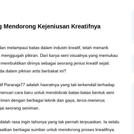
ng Mendorong Kejeniusan Kreatifnya
dan melampaui batas dalam industri kreatif, telah menarik
 menggugah pikiran. Dari karya seni visualnya yang memukau
embuktikan dirinya sebagai seorang jenius kreatif sejati.
 dalam pikiran artis berbakat ini?
if Pararaja77 adalah hasratnya yang tak terkendali terhadap
s mencari cara baru untuk mendobrak batas-batas bentuk seni
rimen dengan berbagai teknik dan gaya, terus-menerus
ai seorang seniman.
adalah rasa ingin tahunya yang tak pernah terpuaskan. Ia selalu
faatkan berbagai sumber untuk mendorong proses kreatifnya.