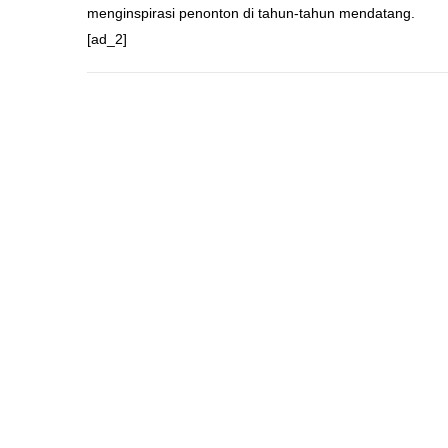
menginspirasi penonton di tahun-tahun mendatang.
[ad_2]