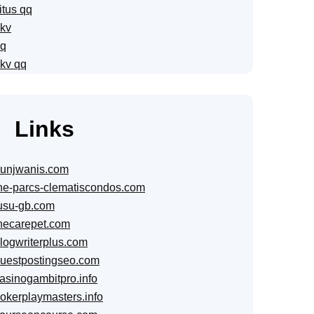
itus qq
kv
q
kv qq
Links
unjwanis.com
he-parcs-clematiscondos.com
usu-gb.com
hecarepet.com
logwriterplus.com
uestpostingseo.com
asinogambitpro.info
okerplaymasters.info