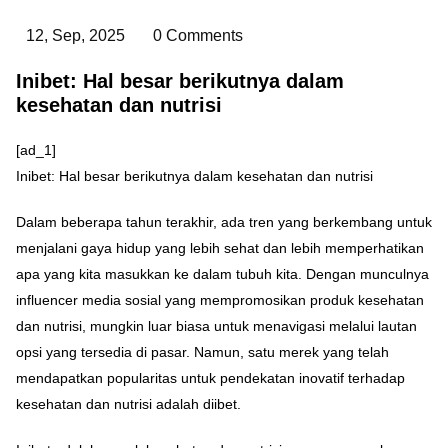
12, Sep, 2025
0 Comments
Inibet: Hal besar berikutnya dalam
kesehatan dan nutrisi
[ad_1]
Inibet: Hal besar berikutnya dalam kesehatan dan nutrisi
Dalam beberapa tahun terakhir, ada tren yang berkembang untuk
menjalani gaya hidup yang lebih sehat dan lebih memperhatikan
apa yang kita masukkan ke dalam tubuh kita. Dengan munculnya
influencer media sosial yang mempromosikan produk kesehatan
dan nutrisi, mungkin luar biasa untuk menavigasi melalui lautan
opsi yang tersedia di pasar. Namun, satu merek yang telah
mendapatkan popularitas untuk pendekatan inovatif terhadap
kesehatan dan nutrisi adalah diibet.