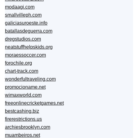
modaagi.com
smallvilleph.com
galiciasuroeste.info
batallasdeguerra.com
dregstudios.com
neatstuffhelpskids.org
moraessoccer.com
forochile.org
chart-track.com
wonderfultraveling.com
promocioname.net
wimaxworld.com
freeonlinecricketgames.net
bestcashing.biz
firerestrictions.us
archiesbrooklyn.com
muambeiros.net