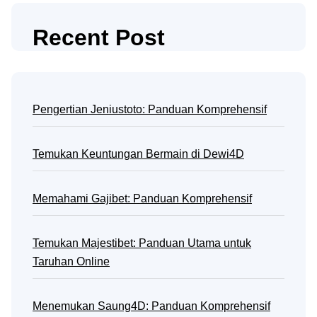
Recent Post
Pengertian Jeniustoto: Panduan Komprehensif
Temukan Keuntungan Bermain di Dewi4D
Memahami Gajibet: Panduan Komprehensif
Temukan Majestibet: Panduan Utama untuk
Taruhan Online
Menemukan Saung4D: Panduan Komprehensif