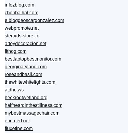
infozblog.com
chonbaihat.com
elblogdeoscargonzalez.com
webpromote.net
steroids-store.co
arteydecoracion.net
fithog.com
bestlaptopbestmonitor.com
georginaryland.com
roseandbasil.com
thewhitewhitelights.com
atdhe.ws
heckrodtwetland.org
halfheardinthestillness.com
mybestmassagechair.com
ericreed.net
fluxetine.com