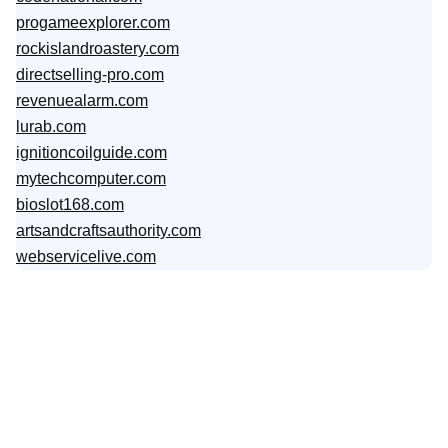
progameexplorer.com
rockislandroastery.com
directselling-pro.com
revenuealarm.com
lurab.com
ignitioncoilguide.com
mytechcomputer.com
bioslot168.com
artsandcraftsauthority.com
webservicelive.com