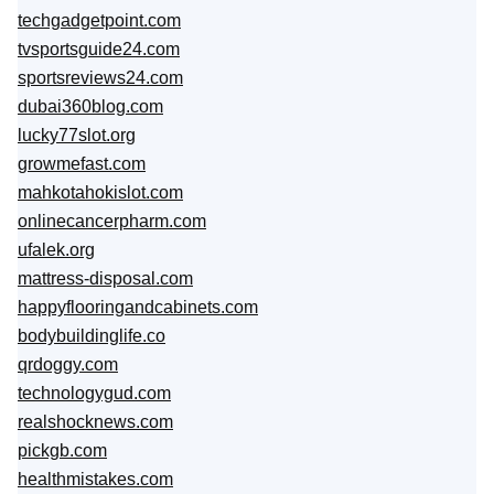
techgadgetpoint.com
tvsportsguide24.com
sportsreviews24.com
dubai360blog.com
lucky77slot.org
growmefast.com
mahkotahokislot.com
onlinecancerpharm.com
ufalek.org
mattress-disposal.com
happyflooringandcabinets.com
bodybuildinglife.co
qrdoggy.com
technologygud.com
realshocknews.com
pickgb.com
healthmistakes.com