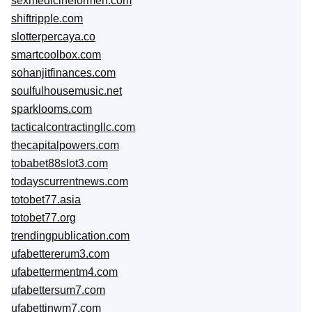
sexmedicineformen.com
shiftripple.com
slotterpercaya.co
smartcoolbox.com
sohanjitfinances.com
soulfulhousemusic.net
sparklooms.com
tacticalcontractingllc.com
thecapitalpowers.com
tobabet88slot3.com
todayscurrentnews.com
totobet77.asia
totobet77.org
trendingpublication.com
ufabettererum3.com
ufabettermentm4.com
ufabettersum7.com
ufabettinwm7.com