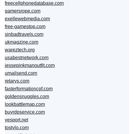
freecellphonedatabase.com
gamersrope.com
exellewebmedia.com
free-gamestop.com
sinbadtravels.com
ukmagzine.com
wareztech.org
usabestnetwork.com
jessepinkmanoutfit.com
umailsend.com
retarys.com
fasterformationcpf.com
goldensnuggles.com
lookbattlemap.com
buyrdpservice.com
yesport.net
tostylo.com