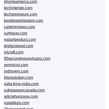
ehomeamerca.com
techintendo.com
techgreenpure.com
bestdropshipstore.com
cartelreviews.com
surfsway.com
nailartproduct.com
digitactseed.com
lvlcraft.com
90secondmoneyloans.com
xenmicro.com
rodrovers.com
tripssolution.com
satta-king-india.com
yukigassencanada.com
articlehorizone.com
yuqqbbzp.com