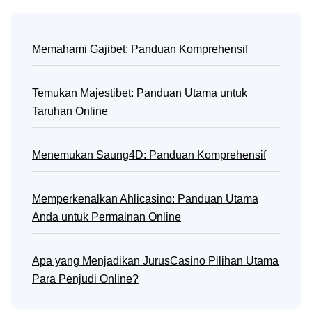
Memahami Gajibet: Panduan Komprehensif
Temukan Majestibet: Panduan Utama untuk
Taruhan Online
Menemukan Saung4D: Panduan Komprehensif
Memperkenalkan Ahlicasino: Panduan Utama
Anda untuk Permainan Online
Apa yang Menjadikan JurusCasino Pilihan Utama
Para Penjudi Online?