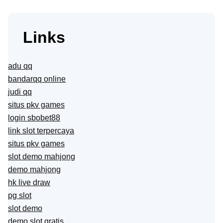
Links
adu qq
bandarqq online
judi qq
situs pkv games
login sbobet88
link slot terpercaya
situs pkv games
slot demo mahjong
demo mahjong
hk live draw
pg slot
slot demo
demo slot gratis