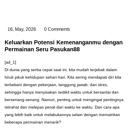
16, May, 2026
0 Comments
Keluarkan Potensi Kemenanganmu dengan
Permainan Seru Pasukan88
[ad_1]
Di dunia yang serba cepat saat ini, kita mudah terjebak dalam
hiruk pikuk kehidupan sehari-hari. Kita sering mendapati diri kita
terbebani dengan pekerjaan, tanggung jawab, dan stres,
sehingga hanya menyisakan sedikit waktu untuk bersantai dan
bersenang-senang. Namun, penting untuk mengingat pentingnya
istirahat dan melepas penat dari waktu ke waktu. Dan cara apa
yang lebih baik untuk melakukannya selain dengan memainkan
beberapa permainan menarik?