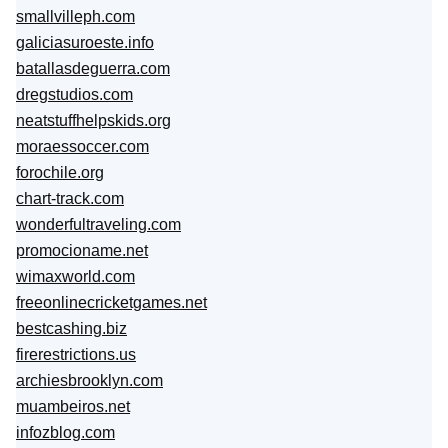
smallvilleph.com
galiciasuroeste.info
batallasdeguerra.com
dregstudios.com
neatstuffhelpskids.org
moraessoccer.com
forochile.org
chart-track.com
wonderfultraveling.com
promocioname.net
wimaxworld.com
freeonlinecricketgames.net
bestcashing.biz
firerestrictions.us
archiesbrooklyn.com
muambeiros.net
infozblog.com