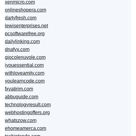
xenmicro.com
onlineshopera.com
dartyfresh.com
lewisenterprises.net
pcsoftwarefree.org
dailylinking.com
dnafyx.com
giocolenuvole.com
iyouessential.com
withloveamity.com
youlearncode.com
fxyatirim.com
abbuguide.com
technologyresult.com
webhostingoffers.org
whatszow.com
ehomeamerca.com