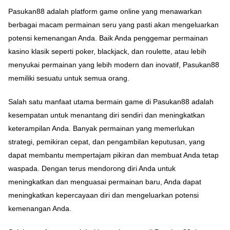
Pasukan88 adalah platform game online yang menawarkan
berbagai macam permainan seru yang pasti akan mengeluarkan
potensi kemenangan Anda. Baik Anda penggemar permainan
kasino klasik seperti poker, blackjack, dan roulette, atau lebih
menyukai permainan yang lebih modern dan inovatif, Pasukan88
memiliki sesuatu untuk semua orang.
Salah satu manfaat utama bermain game di Pasukan88 adalah
kesempatan untuk menantang diri sendiri dan meningkatkan
keterampilan Anda. Banyak permainan yang memerlukan
strategi, pemikiran cepat, dan pengambilan keputusan, yang
dapat membantu mempertajam pikiran dan membuat Anda tetap
waspada. Dengan terus mendorong diri Anda untuk
meningkatkan dan menguasai permainan baru, Anda dapat
meningkatkan kepercayaan diri dan mengeluarkan potensi
kemenangan Anda.