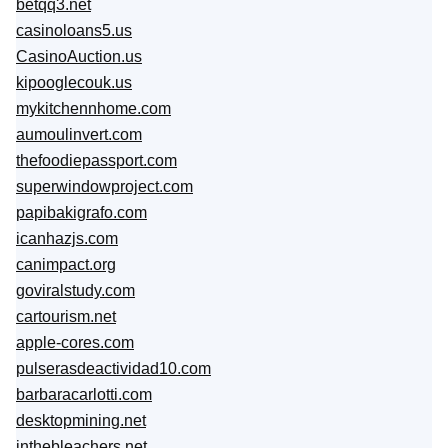
betqq3.net
casinoloans5.us
CasinoAuction.us
kipooglecouk.us
mykitchennhome.com
aumoulinvert.com
thefoodiepassport.com
superwindowproject.com
papibakigrafo.com
icanhazjs.com
canimpact.org
goviralstudy.com
cartourism.net
apple-cores.com
pulserasdeactividad10.com
barbaracarlotti.com
desktopmining.net
inthebleachers.net