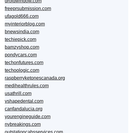
droidwindow.com
freeprsubmission.com
ufagold666.com
myinteriorblog.com
bnewsindia.com
techiepick.com
bamzyshop.com
pondycars.com
techonfutures.com
techoologic.com
raspberryketonescanada.org
medihealthrules.com
usathrill.com
vshapedental.com
canfandalucia.org
yourengineguide.com
nybreakings.com
outstationcabsservices.com