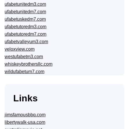
ufabetunitedm3.com
ufabetunitedm7.com
ufabetuskedm7.com
ufabetutoredm3.com
ufabetutoredm7.com
ufabetvalleyum3.com
veloxview.com
westufabetm3.com
whiskeybrothersllc.com
wildufabetum7.com
Links
jimsfamousbbq.com
libertywalk-usa.com