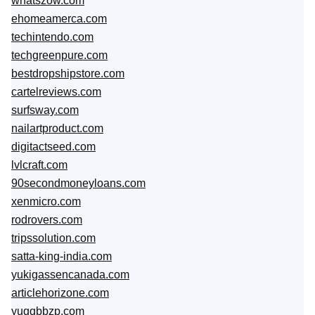
whatszow.com
ehomeamerca.com
techintendo.com
techgreenpure.com
bestdropshipstore.com
cartelreviews.com
surfsway.com
nailartproduct.com
digitactseed.com
lvlcraft.com
90secondmoneyloans.com
xenmicro.com
rodrovers.com
tripssolution.com
satta-king-india.com
yukigassencanada.com
articlehorizone.com
yuqqbbzp.com