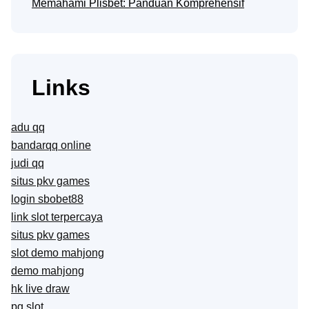
Memahami Plisbet: Panduan Komprehensif
Links
adu qq
bandarqq online
judi qq
situs pkv games
login sbobet88
link slot terpercaya
situs pkv games
slot demo mahjong
demo mahjong
hk live draw
pg slot