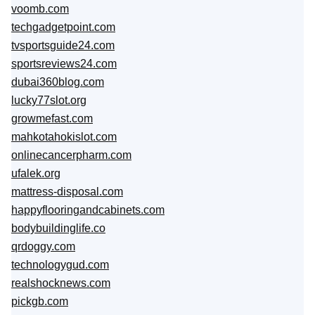
voomb.com
techgadgetpoint.com
tvsportsguide24.com
sportsreviews24.com
dubai360blog.com
lucky77slot.org
growmefast.com
mahkotahokislot.com
onlinecancerpharm.com
ufalek.org
mattress-disposal.com
happyflooringandcabinets.com
bodybuildinglife.co
qrdoggy.com
technologygud.com
realshocknews.com
pickgb.com