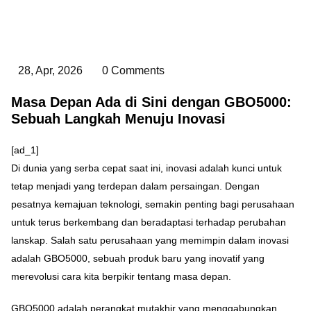
28, Apr, 2026
0 Comments
Masa Depan Ada di Sini dengan GBO5000:
Sebuah Langkah Menuju Inovasi
[ad_1]
Di dunia yang serba cepat saat ini, inovasi adalah kunci untuk
tetap menjadi yang terdepan dalam persaingan. Dengan
pesatnya kemajuan teknologi, semakin penting bagi perusahaan
untuk terus berkembang dan beradaptasi terhadap perubahan
lanskap. Salah satu perusahaan yang memimpin dalam inovasi
adalah GBO5000, sebuah produk baru yang inovatif yang
merevolusi cara kita berpikir tentang masa depan.
GBO5000 adalah perangkat mutakhir yang menggabungkan