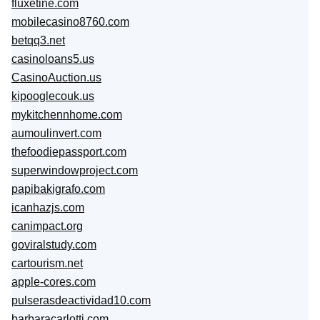
fluxetine.com
mobilecasino8760.com
betqq3.net
casinoloans5.us
CasinoAuction.us
kipooglecouk.us
mykitchennhome.com
aumoulinvert.com
thefoodiepassport.com
superwindowproject.com
papibakigrafo.com
icanhazjs.com
canimpact.org
goviralstudy.com
cartourism.net
apple-cores.com
pulserasdeactividad10.com
barbaracarlotti.com