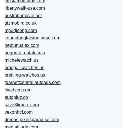
jimsfamousbbq.com
libertywalk-usa.com
australiamovie.net
gizmobird.co.uk
mp3djsong.com
coursdanglaistoulouse.com
neptunuslex.com
auguri-di-natale.info
michelewatch.us
omega--watches.us
breitling-watches.us
tgarnettcentrallautoads.com
fixadvert.com
autopluz.co
save3time-c.com
vexonhcf.com
demos-pixelsparadise.com
mediatitude.com