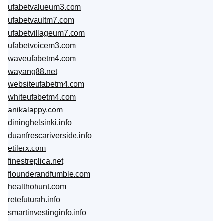
ufabetvalueum3.com
ufabetvaultm7.com
ufabetvillageum7.com
ufabetvoicem3.com
waveufabetm4.com
wayang88.net
websiteufabetm4.com
whiteufabetm4.com
anikalappy.com
dininghelsinki.info
duanfrescariverside.info
etilerx.com
finestreplica.net
flounderandfumble.com
healthohunt.com
retefuturah.info
smartinvestinginfo.info