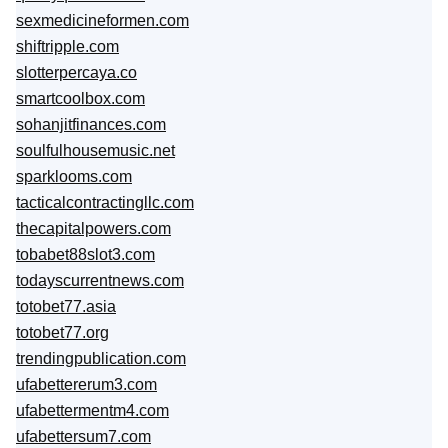
sexmedicineformen.com
shiftripple.com
slotterpercaya.co
smartcoolbox.com
sohanjitfinances.com
soulfulhousemusic.net
sparklooms.com
tacticalcontractingllc.com
thecapitalpowers.com
tobabet88slot3.com
todayscurrentnews.com
totobet77.asia
totobet77.org
trendingpublication.com
ufabettererum3.com
ufabettermentm4.com
ufabettersum7.com