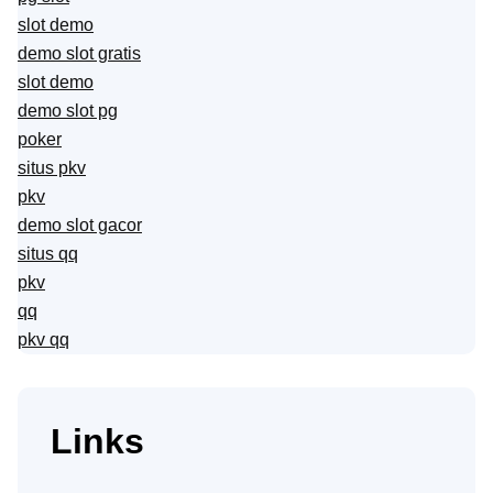
slot demo
demo slot gratis
slot demo
demo slot pg
poker
situs pkv
pkv
demo slot gacor
situs qq
pkv
qq
pkv qq
Links