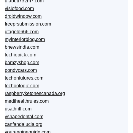
ufabett732m7.com
visiofood.com
droidwindow.com
freeprsubmission.com
ufagold666.com
myinteriorblog.com
bnewsindia.com
techiepick.com
bamzyshop.com
pondycars.com
techonfutures.com
techoologic.com
raspberryketonescanada.org
medihealthrules.com
usathrill.com
vshapedental.com
canfandalucia.org
yourengineguide.com