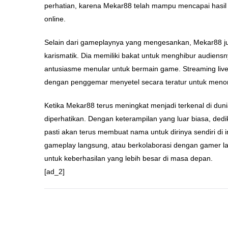
perhatian, karena Mekar88 telah mampu mencapai hasi
online.
Selain dari gameplaynya yang mengesankan, Mekar88 ju
karismatik. Dia memiliki bakat untuk menghibur audien
antusiasme menular untuk bermain game. Streaming liv
dengan penggemar menyetel secara teratur untuk menont
Ketika Mekar88 terus meningkat menjadi terkenal di dun
diperhatikan. Dengan keterampilan yang luar biasa, dedi
pasti akan terus membuat nama untuk dirinya sendiri di 
gameplay langsung, atau berkolaborasi dengan gamer la
untuk keberhasilan yang lebih besar di masa depan.
[ad_2]