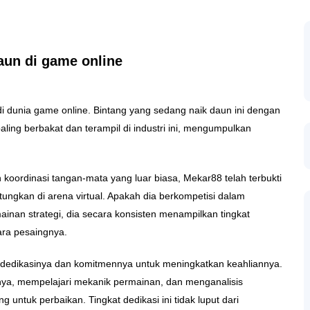
aun di game online
dunia game online. Bintang yang sedang naik daun ini dengan
ling berbakat dan terampil di industri ini, mengumpulkan
n koordinasi tangan-mata yang luar biasa, Mekar88 telah terbukti
tungkan di arena virtual. Apakah dia berkompetisi dalam
nan strategi, dia secara konsisten menampilkan tingkat
ra pesaingnya.
dedikasinya dan komitmennya untuk meningkatkan keahliannya.
ya, mempelajari mekanik permainan, dan menganalisis
 untuk perbaikan. Tingkat dedikasi ini tidak luput dari