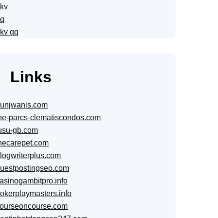
kv
q
kv qq
Links
unjwanis.com
he-parcs-clematiscondos.com
usu-gb.com
hecarepet.com
logwriterplus.com
uestpostingseo.com
asinogambitpro.info
okerplaymasters.info
ourseoncourse.com