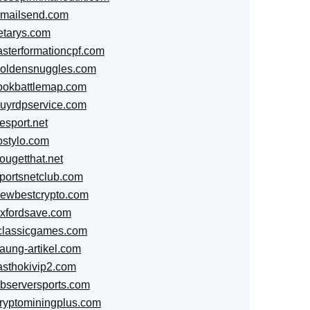
mailsend.com
etarys.com
asterformationcpf.com
oldensnuggles.com
ookbattlemap.com
uyrdpservice.com
esport.net
ostylo.com
ougetthat.net
portsnetclub.com
ewbestcrypto.com
xfordsave.com
classicgames.com
aung-artikel.com
asthokivip2.com
bserversports.com
ryptominingplus.com