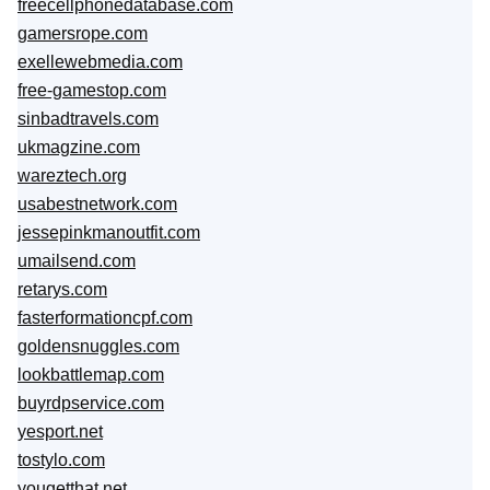
freecellphonedatabase.com
gamersrope.com
exellewebmedia.com
free-gamestop.com
sinbadtravels.com
ukmagzine.com
wareztech.org
usabestnetwork.com
jessepinkmanoutfit.com
umailsend.com
retarys.com
fasterformationcpf.com
goldensnuggles.com
lookbattlemap.com
buyrdpservice.com
yesport.net
tostylo.com
yougetthat.net