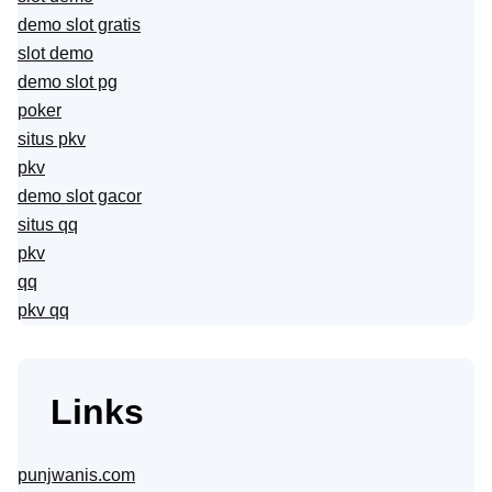
demo slot gratis
slot demo
demo slot pg
poker
situs pkv
pkv
demo slot gacor
situs qq
pkv
qq
pkv qq
Links
punjwanis.com