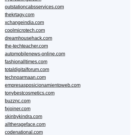
outstationcabsservices.com
thekrtagy.com
xchangeindia.com
coolmicrotech.com
dreamhousehack.com
the-techteacher.com
automobilenews-online.com
fashionalltimes.com
totaldigitalforum.com
technoarmaan.com
empresasposicionamientoweb.com
tonybestcosmetics.com
buzznc.com
fxjoiner.com
skinbykindra.com
alltherageface.com
codenational.com