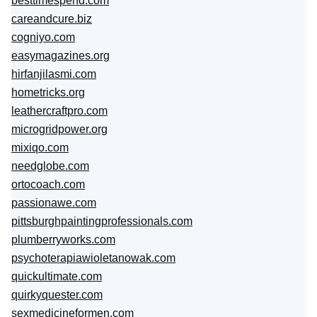
besttimespend.com
careandcure.biz
cogniyo.com
easymagazines.org
hirfanjilasmi.com
hometricks.org
leathercraftpro.com
microgridpower.org
mixiqo.com
needglobe.com
ortocoach.com
passionawe.com
pittsburghpaintingprofessionals.com
plumberryworks.com
psychoterapiawioletanowak.com
quickultimate.com
quirkyquester.com
sexmedicineformen.com