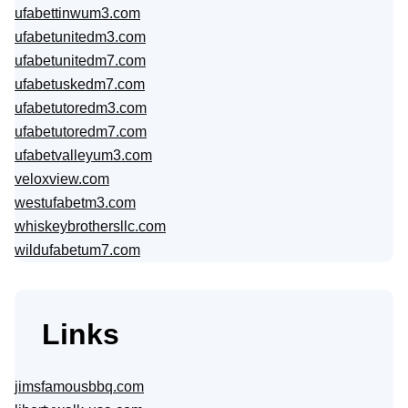
ufabettinwum3.com
ufabetunitedm3.com
ufabetunitedm7.com
ufabetuskedm7.com
ufabetutoredm3.com
ufabetutoredm7.com
ufabetvalleyum3.com
veloxview.com
westufabetm3.com
whiskeybrothersllc.com
wildufabetum7.com
Links
jimsfamousbbq.com