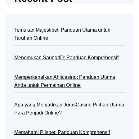
Temukan Majestibet: Panduan Utama untuk
Taruhan Online
Menemukan Saung4D: Panduan Komprehensif
Memperkenalkan Ahlicasino: Panduan Utama
Anda untuk Permainan Online
Apa yang Menjadikan JurusCasino Pilihan Utama
Para Penjudi Online?
Memahami Plisbet: Panduan Komprehensif