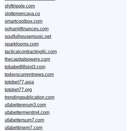
shiftripple.com
slotterpercaya.co
smartcoolbox.com
sohanjitfinances.com
soulfulhousemusic.net
sparklooms.com
tacticalcontractingllc.com
thecapitalpowers.com
tobabet88slot3.com
todayscurrentnews.com
totobet77.asia
totobet77.org
trendingpublication.com
ufabettererum3.com
ufabettermentm4.com
ufabettersum7.com
ufabettinwm7.com