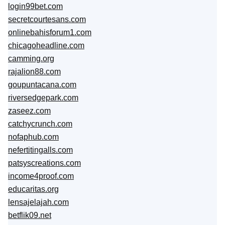
login99bet.com
secretcourtesans.com
onlinebahisforum1.com
chicagoheadline.com
camming.org
rajalion88.com
goupuntacana.com
riversedgepark.com
zaseez.com
catchycrunch.com
nofaphub.com
nefertitingalls.com
patsyscreations.com
income4proof.com
educaritas.org
lensajelajah.com
betflik09.net