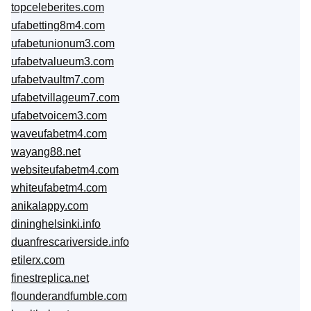
topceleberites.com
ufabetting8m4.com
ufabetunionum3.com
ufabetvalueum3.com
ufabetvaultm7.com
ufabetvillageum7.com
ufabetvoicem3.com
waveufabetm4.com
wayang88.net
websiteufabetm4.com
whiteufabetm4.com
anikalappy.com
dininghelsinki.info
duanfrescariverside.info
etilerx.com
finestreplica.net
flounderandfumble.com