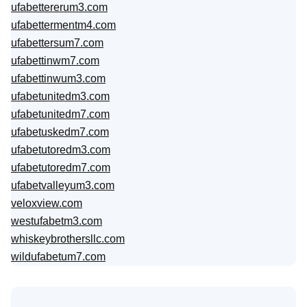
ufabettererum3.com
ufabettermentm4.com
ufabettersum7.com
ufabettinwm7.com
ufabettinwum3.com
ufabetunitedm3.com
ufabetunitedm7.com
ufabetuskedm7.com
ufabetutoredm3.com
ufabetutoredm7.com
ufabetvalleyum3.com
veloxview.com
westufabetm3.com
whiskeybrothersllc.com
wildufabetum7.com