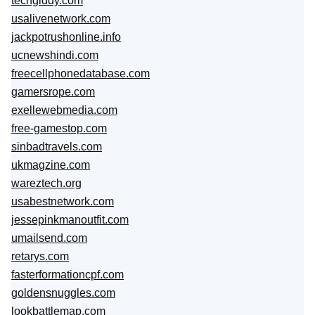
techgiddy.com
usalivenetwork.com
jackpotrushonline.info
ucnewshindi.com
freecellphonedatabase.com
gamersrope.com
exellewebmedia.com
free-gamestop.com
sinbadtravels.com
ukmagzine.com
wareztech.org
usabestnetwork.com
jessepinkmanoutfit.com
umailsend.com
retarys.com
fasterformationcpf.com
goldensnuggles.com
lookbattlemap.com