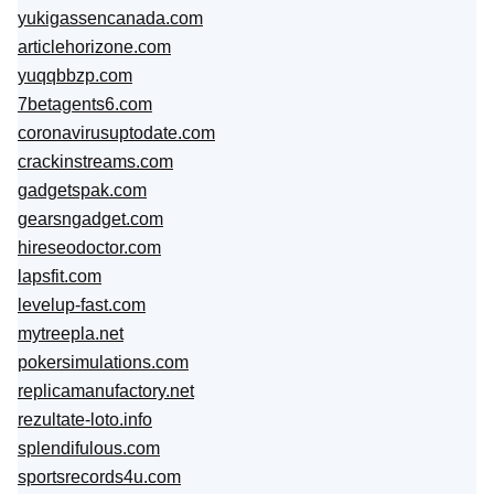
yukigassencanada.com
articlehorizone.com
yuqqbbzp.com
7betagents6.com
coronavirusuptodate.com
crackinstreams.com
gadgetspak.com
gearsngadget.com
hireseodoctor.com
lapsfit.com
levelup-fast.com
mytreepla.net
pokersimulations.com
replicamanufactory.net
rezultate-loto.info
splendifulous.com
sportsrecords4u.com