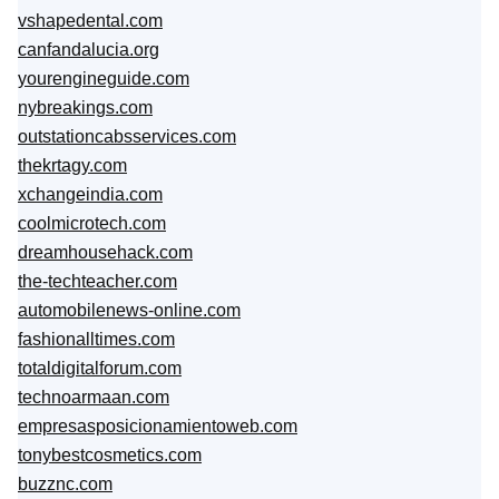
vshapedental.com
canfandalucia.org
yourengineguide.com
nybreakings.com
outstationcabsservices.com
thekrtagy.com
xchangeindia.com
coolmicrotech.com
dreamhousehack.com
the-techteacher.com
automobilenews-online.com
fashionalltimes.com
totaldigitalforum.com
technoarmaan.com
empresasposicionamientoweb.com
tonybestcosmetics.com
buzznc.com