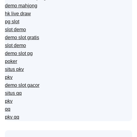
demo mahjong
hk live draw
pg slot
slot demo
demo slot gratis
slot demo
demo slot pg
poker
situs pkv
pkv
demo slot gacor
situs qq
pkv
qq
pkv qq