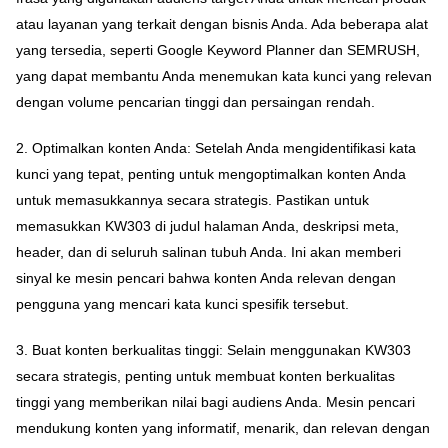
atau layanan yang terkait dengan bisnis Anda. Ada beberapa alat
yang tersedia, seperti Google Keyword Planner dan SEMRUSH,
yang dapat membantu Anda menemukan kata kunci yang relevan
dengan volume pencarian tinggi dan persaingan rendah.
2. Optimalkan konten Anda: Setelah Anda mengidentifikasi kata
kunci yang tepat, penting untuk mengoptimalkan konten Anda
untuk memasukkannya secara strategis. Pastikan untuk
memasukkan KW303 di judul halaman Anda, deskripsi meta,
header, dan di seluruh salinan tubuh Anda. Ini akan memberi
sinyal ke mesin pencari bahwa konten Anda relevan dengan
pengguna yang mencari kata kunci spesifik tersebut.
3. Buat konten berkualitas tinggi: Selain menggunakan KW303
secara strategis, penting untuk membuat konten berkualitas
tinggi yang memberikan nilai bagi audiens Anda. Mesin pencari
mendukung konten yang informatif, menarik, dan relevan dengan