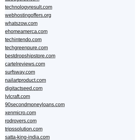
technologyresult.com
webhostingoffers.org
whatszow.com
ehomeamerca.com
techintendo.com
techgreenpure.com
bestdropshipstore.com
cartelreviews.com
surfsway.com
nailartproduct.com
digitactseed.com
lvlcraft.com
90secondmoneyloans.com
xenmicro.com
rodrovers.com
tripssolution.com
satta-king-india.com