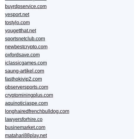
buyrdpservice.com
yesport.net
tostylo.com
yougetthat.net
sportsnetclub.com
newbestcrypto.com
oxfordsave.com
iclassicgames.com
saung-artikel.com
fasthokivip2.com
observersports.com
cryptominingplus.com
aquinoticiaspe.com
longhairedfrenchbulldog.com
lawyersforhire.co
businemarket.com
matahari88play.net