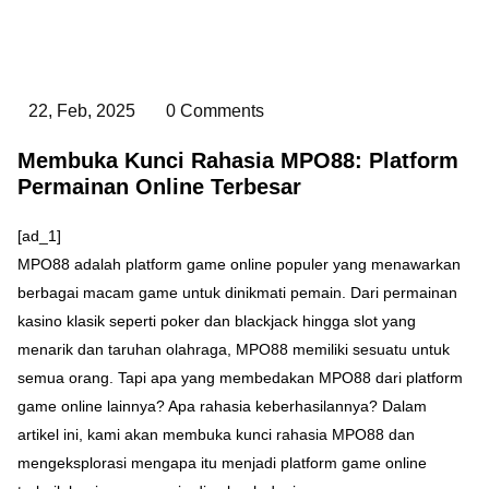
22, Feb, 2025
0 Comments
Membuka Kunci Rahasia MPO88: Platform
Permainan Online Terbesar
[ad_1]
MPO88 adalah platform game online populer yang menawarkan
berbagai macam game untuk dinikmati pemain. Dari permainan
kasino klasik seperti poker dan blackjack hingga slot yang
menarik dan taruhan olahraga, MPO88 memiliki sesuatu untuk
semua orang. Tapi apa yang membedakan MPO88 dari platform
game online lainnya? Apa rahasia keberhasilannya? Dalam
artikel ini, kami akan membuka kunci rahasia MPO88 dan
mengeksplorasi mengapa itu menjadi platform game online