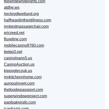
thewhitewhitelights.com
atdhe.ws
heckrodtwetland.org
halfheardinthestillness.com
mybestmassagechair.com
ericreed.net
fluxetine.com
mobilecasino8760.com
betqq3.net
casinoloans5.us
CasinoAuction.us
kipooglecouk.us
mykitchennhome.com
aumoulinvert.com
thefoodiepassport.com
superwindowproject.com
papibakigrafo.com
icanhazjs.com