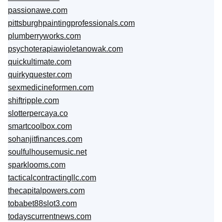
passionawe.com
pittsburghpaintingprofessionals.com
plumberryworks.com
psychoterapiawioletanowak.com
quickultimate.com
quirkyquester.com
sexmedicineformen.com
shiftripple.com
slotterpercaya.co
smartcoolbox.com
sohanjitfinances.com
soulfulhousemusic.net
sparklooms.com
tacticalcontractingllc.com
thecapitalpowers.com
tobabet88slot3.com
todayscurrentnews.com