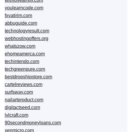
withloveamity.com
youlearncode.com
fxyatirim.com
abbuguide.com
technologyresult.com
webhostingoffers.org
whatszow.com
ehomeamerca.com
techintendo.com
techgreenpure.com
bestdropshipstore.com
cartelreviews.com
surfsway.com
nailartproduct.com
digitactseed.com
lvlcraft.com
90secondmoneyloans.com
xenmicro.com