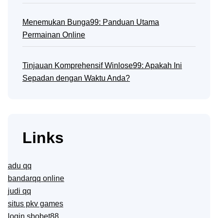
Menemukan Bunga99: Panduan Utama
Permainan Online
Tinjauan Komprehensif Winlose99: Apakah Ini
Sepadan dengan Waktu Anda?
Links
adu qq
bandarqq online
judi qq
situs pkv games
login sbobet88