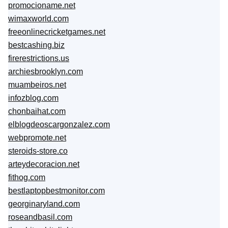
promocioname.net
wimaxworld.com
freeonlinecricketgames.net
bestcashing.biz
firerestrictions.us
archiesbrooklyn.com
muambeiros.net
infozblog.com
chonbaihat.com
elblogdeoscargonzalez.com
webpromote.net
steroids-store.co
arteydecoracion.net
fithog.com
bestlaptopbestmonitor.com
georginaryland.com
roseandbasil.com