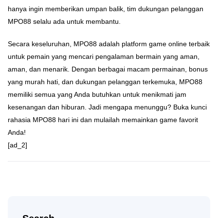
hanya ingin memberikan umpan balik, tim dukungan pelanggan
MPO88 selalu ada untuk membantu.
Secara keseluruhan, MPO88 adalah platform game online terbaik
untuk pemain yang mencari pengalaman bermain yang aman,
aman, dan menarik. Dengan berbagai macam permainan, bonus
yang murah hati, dan dukungan pelanggan terkemuka, MPO88
memiliki semua yang Anda butuhkan untuk menikmati jam
kesenangan dan hiburan. Jadi mengapa menunggu? Buka kunci
rahasia MPO88 hari ini dan mulailah memainkan game favorit
Anda!
[ad_2]