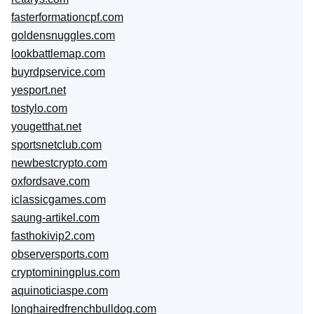
fasterformationcpf.com
goldensnuggles.com
lookbattlemap.com
buyrdpservice.com
yesport.net
tostylo.com
yougetthat.net
sportsnetclub.com
newbestcrypto.com
oxfordsave.com
iclassicgames.com
saung-artikel.com
fasthokivip2.com
observersports.com
cryptominingplus.com
aquinoticiaspe.com
longhairedfrenchbulldog.com