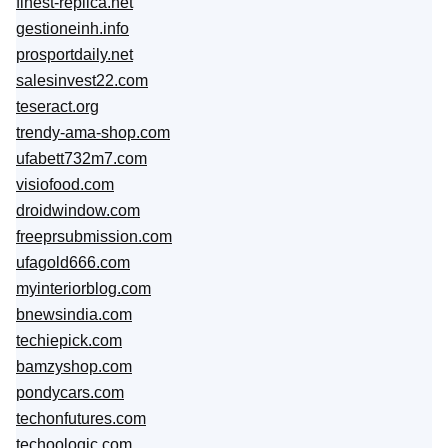
finest-replica.net
gestioneinh.info
prosportdaily.net
salesinvest22.com
teseract.org
trendy-ama-shop.com
ufabett732m7.com
visiofood.com
droidwindow.com
freeprsubmission.com
ufagold666.com
myinteriorblog.com
bnewsindia.com
techiepick.com
bamzyshop.com
pondycars.com
techonfutures.com
techoologic.com