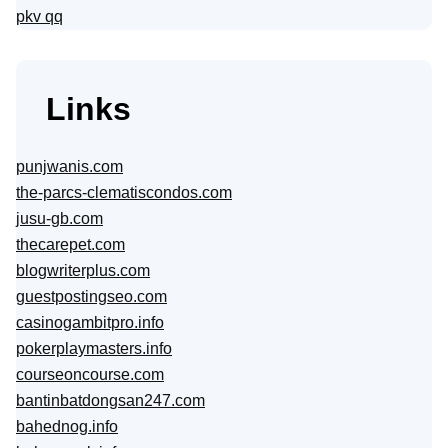
pkv qq
Links
punjwanis.com
the-parcs-clematiscondos.com
jusu-gb.com
thecarepet.com
blogwriterplus.com
guestpostingseo.com
casinogambitpro.info
pokerplaymasters.info
courseoncourse.com
bantinbatdongsan247.com
bahednog.info