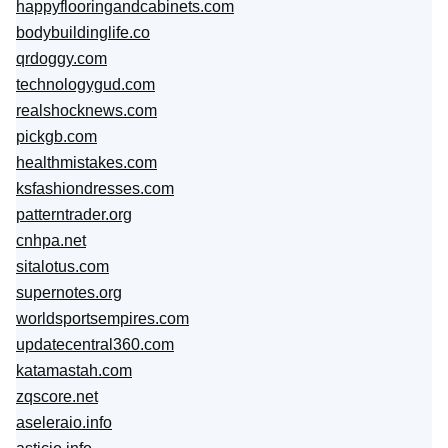
happyflooringandcabinets.com
bodybuildinglife.co
qrdoggy.com
technologygud.com
realshocknews.com
pickgb.com
healthmistakes.com
ksfashiondresses.com
patterntrader.org
cnhpa.net
sitalotus.com
supernotes.org
worldsportsempires.com
updatecentral360.com
katamastah.com
zqscore.net
aseleraio.info