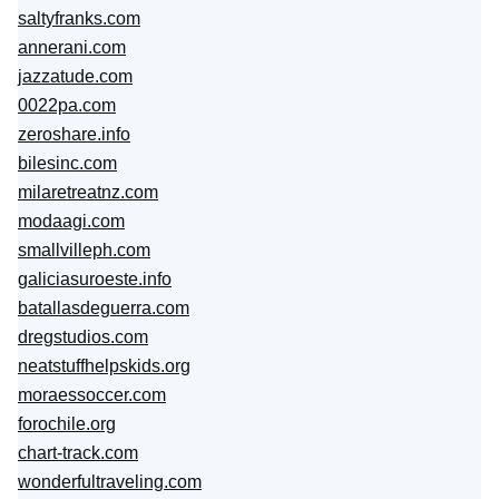
saltyfranks.com
annerani.com
jazzatude.com
0022pa.com
zeroshare.info
bilesinc.com
milaretreatnz.com
modaagi.com
smallvilleph.com
galiciasuroeste.info
batallasdeguerra.com
dregstudios.com
neatstuffhelpskids.org
moraessoccer.com
forochile.org
chart-track.com
wonderfultraveling.com