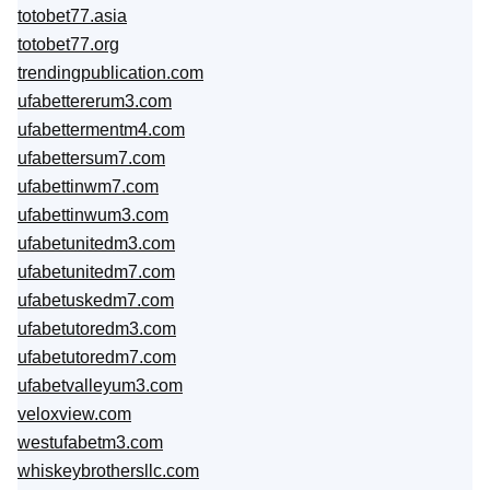
totobet77.asia
totobet77.org
trendingpublication.com
ufabettererum3.com
ufabettermentm4.com
ufabettersum7.com
ufabettinwm7.com
ufabettinwum3.com
ufabetunitedm3.com
ufabetunitedm7.com
ufabetuskedm7.com
ufabetutoredm3.com
ufabetutoredm7.com
ufabetvalleyum3.com
veloxview.com
westufabetm3.com
whiskeybrothersllc.com