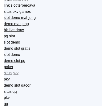
link slot terpercaya
situs pkv games
slot demo mahjong
demo mahjong
hk live draw
pg slot
slot demo
demo slot gratis
slot demo
demo slot pg
poker
situs pkv
pkv
demo slot gacor
situs qq
pkv
qq