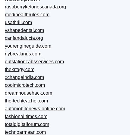
raspberryketonescanada.org
medihealthrules.com
usathrill.com
vshapedental.com
canfandalucia.org
yourengineguide.com
nybreakings.com
outstationcabsservices.com
thekrtagy.com
xchangeindia.com
coolmicrotech.com
dreamhousehack.com
the-techteacher.com
automobilenews-online.com
fashionalltimes.com
totaldigitalforum.com
technoarmaan.com