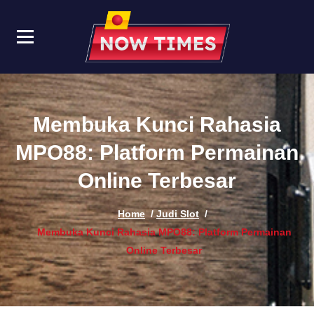
Skip
to
content
Slot Gacor Malam Ini d
Mainkan slot X1000 dari PG Soft malam ini
untuk peluang kemenangan besar. Slot gacor
Soft, Mainkan Slot X10
ini memberikan pengalaman bermain yang
Membuka Kunci Rahasia
Kemenangan
menguntungkan.
MPO88: Platform Permainan
Online Terbesar
Home
/
Judi Slot
/
Membuka Kunci Rahasia MPO88: Platform Permainan
Online Terbesar