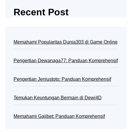
Recent Post
Memahami Popularitas Dunia303 di Game Online
Pengertian Dewanaga77: Panduan Komprehensif
Pengertian Jeniustoto: Panduan Komprehensif
Temukan Keuntungan Bermain di Dewi4D
Memahami Gajibet: Panduan Komprehensif