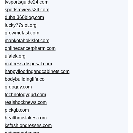
tvsportsguide24.com
sportsreviews24.com
dubai360blog.com
lucky77slot.org
growmefast.com
mahkotahokislot.com
onlinecancerpharm.com
ufalek.org
mattress-disposal.com
happyflooringandcabinets.com
bodybuildinglife.co
qrdoggy.com
technologygud.com
realshocknews.com
pickgb.com
healthmistakes.com
ksfashiondresses.com