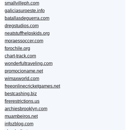
smallvilleph.com
galiciasuroeste.info
batallasdeguerra.com
dregstudios.com
neatstuffhelpskids.org
moraessoccer.com
forochile.org
chart-track.com
wonderfultraveling.com
promocioname.net
wimaxworld.com
freeonlinecricketgames.net
bestcashing.biz
firerestrictions.us
archiesbrooklyn.com
muambeiros.net
infozblog.com