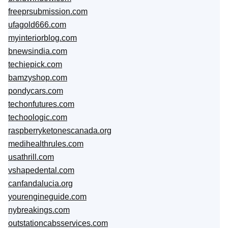
freeprsubmission.com
ufagold666.com
myinteriorblog.com
bnewsindia.com
techiepick.com
bamzyshop.com
pondycars.com
techonfutures.com
techoologic.com
raspberryketonescanada.org
medihealthrules.com
usathrill.com
vshapedental.com
canfandalucia.org
yourengineguide.com
nybreakings.com
outstationcabsservices.com