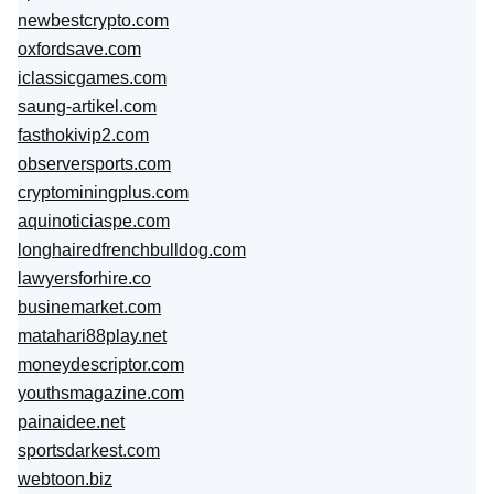
newbestcrypto.com
oxfordsave.com
iclassicgames.com
saung-artikel.com
fasthokivip2.com
observersports.com
cryptominingplus.com
aquinoticiaspe.com
longhairedfrenchbulldog.com
lawyersforhire.co
businemarket.com
matahari88play.net
moneydescriptor.com
youthsmagazine.com
painaidee.net
sportsdarkest.com
webtoon.biz