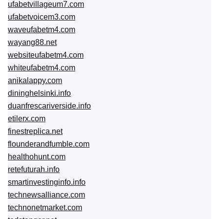
ufabetvillageum7.com
ufabetvoicem3.com
waveufabetm4.com
wayang88.net
websiteufabetm4.com
whiteufabetm4.com
anikalappy.com
dininghelsinki.info
duanfrescariverside.info
etilerx.com
finestreplica.net
flounderandfumble.com
healthohunt.com
retefuturah.info
smartinvestinginfo.info
technewsalliance.com
technonetmarket.com