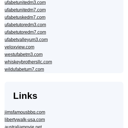
ufabetunitedm3.com
ufabetunitedm7.com
ufabetuskedm7.com
ufabetutoredm3.com
ufabetutoredm7.com
ufabetvalleyum3.com
veloxview.com
westufabetm3.com
whiskeybrothersllc.com
wildufabetum7.com
Links
jimsfamousbbq.com
libertywalk-usa.com
australiamovie.net