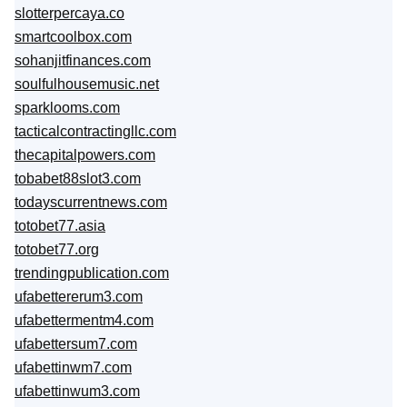
slotterpercaya.co
smartcoolbox.com
sohanjitfinances.com
soulfulhousemusic.net
sparklooms.com
tacticalcontractingllc.com
thecapitalpowers.com
tobabet88slot3.com
todayscurrentnews.com
totobet77.asia
totobet77.org
trendingpublication.com
ufabettererum3.com
ufabettermentm4.com
ufabettersum7.com
ufabettinwm7.com
ufabettinwum3.com