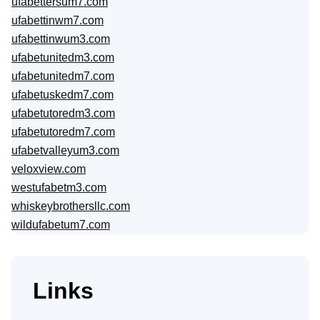
ufabettersum7.com
ufabettinwm7.com
ufabettinwum3.com
ufabetunitedm3.com
ufabetunitedm7.com
ufabetuskedm7.com
ufabetutoredm3.com
ufabetutoredm7.com
ufabetvalleyum3.com
veloxview.com
westufabetm3.com
whiskeybrothersllc.com
wildufabetum7.com
Links