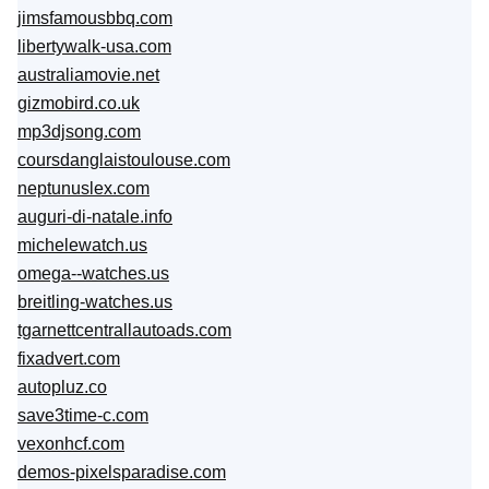
jimsfamousbbq.com
libertywalk-usa.com
australiamovie.net
gizmobird.co.uk
mp3djsong.com
coursdanglaistoulouse.com
neptunuslex.com
auguri-di-natale.info
michelewatch.us
omega--watches.us
breitling-watches.us
tgarnettcentrallautoads.com
fixadvert.com
autopluz.co
save3time-c.com
vexonhcf.com
demos-pixelsparadise.com