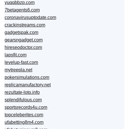
yuqqbbzp.com
7betagents6.com
coronavirusuptodate.com
crackinstreams.com
gadgetspak.com
gearsngadget.com
hireseodoctor.com
lapsfit.com
levelup-fast.com
mytreepla.net
pokersimulations.com
replicamanufactory.net
rezultate-loto.info
splendifulous.com
sportsrecords4u.com
topceleberites.com
ufabetting8m4.com