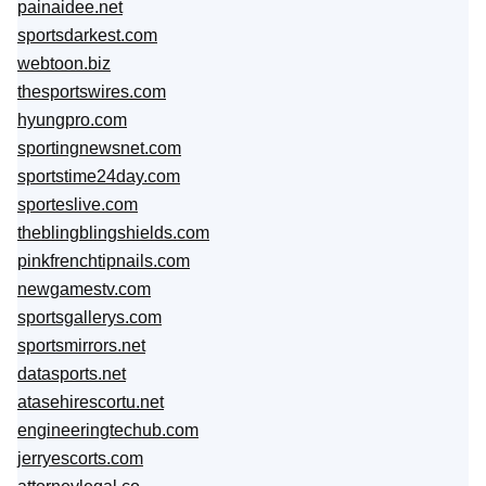
painaidee.net
sportsdarkest.com
webtoon.biz
thesportswires.com
hyungpro.com
sportingnewsnet.com
sportstime24day.com
sporteslive.com
theblingblingshields.com
pinkfrenchtipnails.com
newgamestv.com
sportsgallerys.com
sportsmirrors.net
datasports.net
atasehirescortu.net
engineeringtechub.com
jerryescorts.com