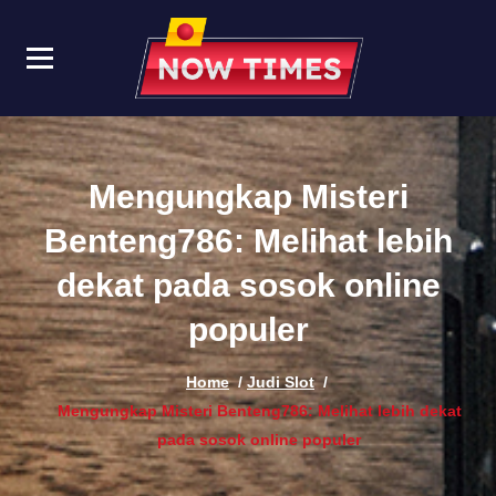
Skip
to
content
Slot Gacor Malam Ini d
Mainkan slot X1000 dari PG Soft malam ini
untuk peluang kemenangan besar. Slot gacor
Soft, Mainkan Slot X10
ini memberikan pengalaman bermain yang
Mengungkap Misteri
Kemenangan
menguntungkan.
Benteng786: Melihat lebih
dekat pada sosok online
populer
Home
/
Judi Slot
/
Mengungkap Misteri Benteng786: Melihat lebih dekat
pada sosok online populer