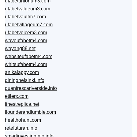
ufabetunionum3.com
ufabetvalueum3.com
ufabetvaultm7.com
ufabetvillageum7.com
ufabetvoicem3.com
waveufabetm4.com
wayang88.net
websiteufabetm4.com
whiteufabetm4.com
anikalappy.com
dininghelsinki.info
duanfrescariverside.info
etilerx.com
finestreplica.net
flounderandfumble.com
healthohunt.com
retefuturah.info
smartinvestinginfo.info