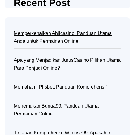
Recent Post
Memperkenalkan Ahlicasino: Panduan Utama
Anda untuk Permainan Online
Apa yang Menjadikan JurusCasino Pilihan Utama
Para Penjudi Online?
Memahami Plisbet: Panduan Komprehensif
Menemukan Bunga99: Panduan Utama
Permainan Online
Tinjauan Komprehensif Winlose99: Apakah Ini