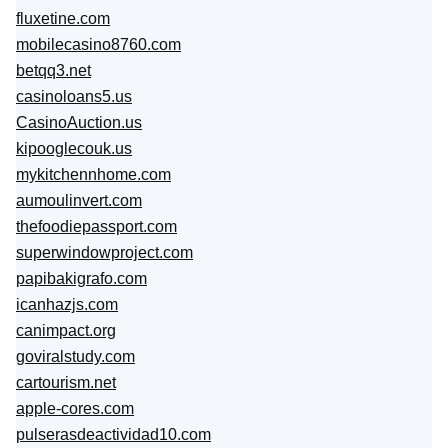
fluxetine.com
mobilecasino8760.com
betqq3.net
casinoloans5.us
CasinoAuction.us
kipooglecouk.us
mykitchennhome.com
aumoulinvert.com
thefoodiepassport.com
superwindowproject.com
papibakigrafo.com
icanhazjs.com
canimpact.org
goviralstudy.com
cartourism.net
apple-cores.com
pulserasdeactividad10.com