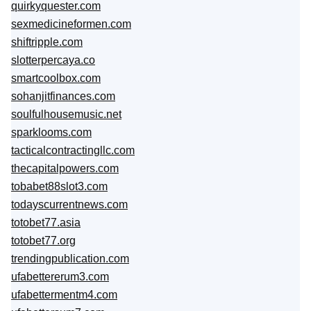
quirkyquester.com
sexmedicineformen.com
shiftripple.com
slotterpercaya.co
smartcoolbox.com
sohanjitfinances.com
soulfulhousemusic.net
sparklooms.com
tacticalcontractingllc.com
thecapitalpowers.com
tobabet88slot3.com
todayscurrentnews.com
totobet77.asia
totobet77.org
trendingpublication.com
ufabettererum3.com
ufabettermentm4.com