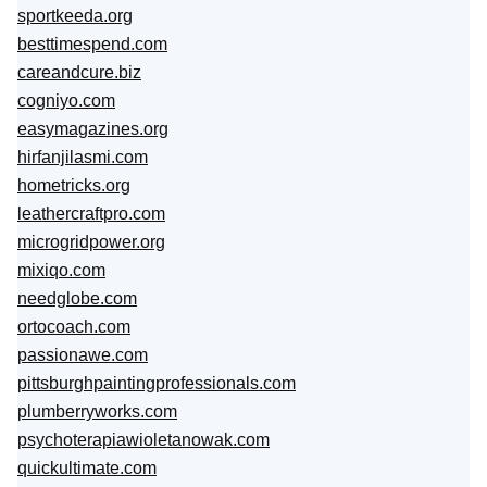
sportkeeda.org
besttimespend.com
careandcure.biz
cogniyo.com
easymagazines.org
hirfanjilasmi.com
hometricks.org
leathercraftpro.com
microgridpower.org
mixiqo.com
needglobe.com
ortocoach.com
passionawe.com
pittsburghpaintingprofessionals.com
plumberryworks.com
psychoterapiawioletanowak.com
quickultimate.com