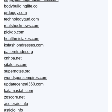
bodybuildinglife.co
qrdoggy.com
technologygud.com
realshocknews.com
pickgb.com
healthmistakes.com
ksfashiondresses.com
patterntrader.org
cnhpa.net
sitalotus.com
supernotes.org
worldsportsempires.com
updatecentral360.com
katamastah.com
zqscore.net
aseleraio.info
asticio.info