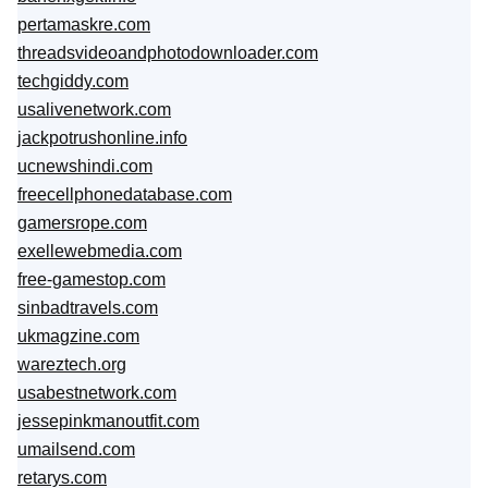
pertamaskre.com
threadsvideoandphotodownloader.com
techgiddy.com
usalivenetwork.com
jackpotrushonline.info
ucnewshindi.com
freecellphonedatabase.com
gamersrope.com
exellewebmedia.com
free-gamestop.com
sinbadtravels.com
ukmagzine.com
wareztech.org
usabestnetwork.com
jessepinkmanoutfit.com
umailsend.com
retarys.com