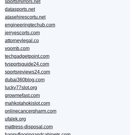
sportsmirrors.net
datasports.net
atasehirescortu.net
engineeringtechub.com
jerryescorts.com
attorneylegal.co
voomb.com
techgadgetpoint.com
tvsportsguide24.com
sportsreviews24.com
dubai360blog.com
lucky77slot.org
growmefast.com
mahkotahokislot.com
onlinecancerpharm.com
ufalek.org
mattress-disposal.com
happyflooringandcabinets.com