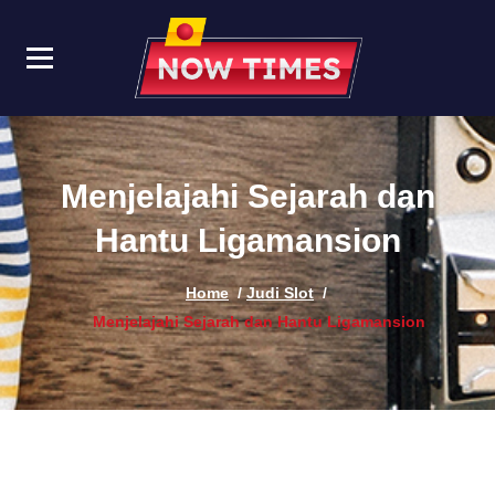
Skip
to
content
Slot Gacor Malam Ini d
Mainkan slot X1000 dari PG Soft malam ini
untuk peluang kemenangan besar. Slot gacor
Soft, Mainkan Slot X10
ini memberikan pengalaman bermain yang
Menjelajahi Sejarah dan
Kemenangan
menguntungkan.
Hantu Ligamansion
Home
/
Judi Slot
/
Menjelajahi Sejarah dan Hantu Ligamansion