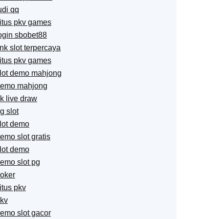
udi qq
itus pkv games
ogin sbobet88
ink slot terpercaya
itus pkv games
lot demo mahjong
emo mahjong
k live draw
g slot
lot demo
emo slot gratis
lot demo
emo slot pg
oker
itus pkv
kv
emo slot gacor