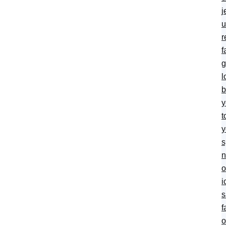
j
u
r
f
g
l
b
y
t
y
s
n
o
i
s
f
o