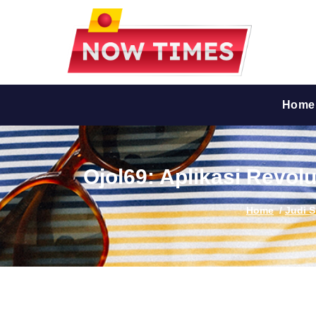
Skip
to
content
Slot Gacor Malam Ini
Mainkan slot X1000 dari PG Soft malam
ini untuk peluang kemenangan besar.
Home
dari PG Soft,
Slot gacor ini memberikan pengalaman
Mainkan Slot X1000
bermain yang menguntungkan.
untuk Kemenangan
Ojol69: Aplikasi Revol
Home
/
Judi S