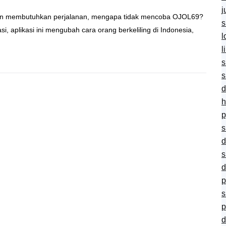
j
a dan membutuhkan perjalanan, mengapa tidak mencoba OJOL69?
s
, aplikasi ini mengubah cara orang berkeliling di Indonesia,
l
l
s
s
d
h
p
s
d
s
d
p
s
p
d