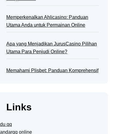
Memperkenalkan Ahlicasino: Panduan
Utama Anda untuk Permainan Online
Apa yang Menjadikan JurusCasino Pilihan
Utama Para Penjudi Online?
Memahami Plisbet: Panduan Komprehensif
Links
du qq
andarqq online