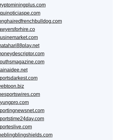
ryptominingplus.com
quinoticiaspe.com
onghairedfrenchbulldog.com
awyersforhire.co
usinemarket.com
atahari88play.net
oneydescriptor.com
outhsmagazine.com
ainaidee.net
portsdarkest.com
ebtoon.biz
hesportswires.com
yungpro.com
portingnewsnet.com
portstime24day.com
porteslive.com
heblingblingshields.com