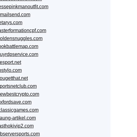
essepinkmanoutfit.com
mailsend.com
etarys.com
asterformationcpf.com
oldensnuggles.com
ookbattlemap.com
uyrdpservice.com
esport.net
ostylo.com
ougetthat.net
portsnetclub.com
ewbestcrypto.com
xfordsave.com
classicgames.com
aung-artikel.com
asthokivip2.com
bserversports.com