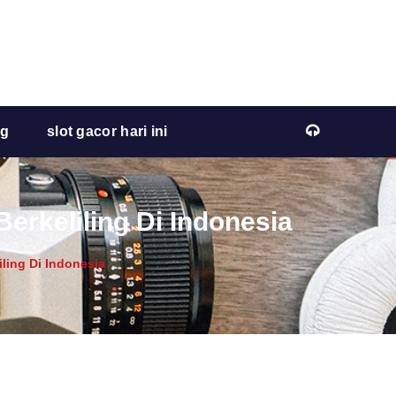
ng
slot gacor hari ini
erkeliling Di Indonesia
ling Di Indonesia