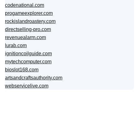
codenational.com
progameexplorer.com
rockislandroastery.com
directselling-pro.com
revenuealarm.com
lurab.com
ignitioncoilguide.com
mytechcomputer.com
bioslot168.com
artsandcraftsauthority.com
webservicelive.com