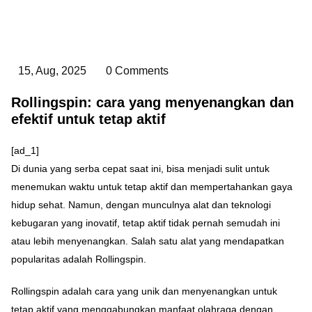
15, Aug, 2025
0 Comments
Rollingspin: cara yang menyenangkan dan
efektif untuk tetap aktif
[ad_1]
Di dunia yang serba cepat saat ini, bisa menjadi sulit untuk
menemukan waktu untuk tetap aktif dan mempertahankan gaya
hidup sehat. Namun, dengan munculnya alat dan teknologi
kebugaran yang inovatif, tetap aktif tidak pernah semudah ini
atau lebih menyenangkan. Salah satu alat yang mendapatkan
popularitas adalah Rollingspin.
Rollingspin adalah cara yang unik dan menyenangkan untuk
tetap aktif yang menggabungkan manfaat olahraga dengan