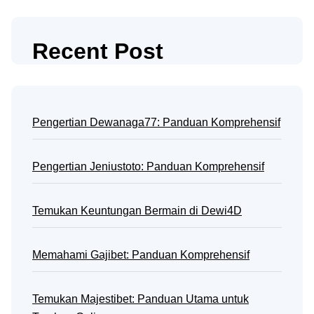
Recent Post
Pengertian Dewanaga77: Panduan Komprehensif
Pengertian Jeniustoto: Panduan Komprehensif
Temukan Keuntungan Bermain di Dewi4D
Memahami Gajibet: Panduan Komprehensif
Temukan Majestibet: Panduan Utama untuk