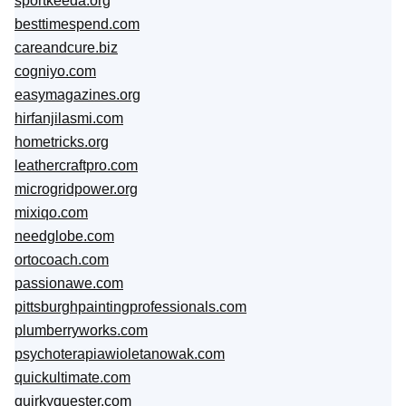
sportkeeda.org
besttimespend.com
careandcure.biz
cogniyo.com
easymagazines.org
hirfanjilasmi.com
hometricks.org
leathercraftpro.com
microgridpower.org
mixiqo.com
needglobe.com
ortocoach.com
passionawe.com
pittsburghpaintingprofessionals.com
plumberryworks.com
psychoterapiawioletanowak.com
quickultimate.com
quirkyquester.com