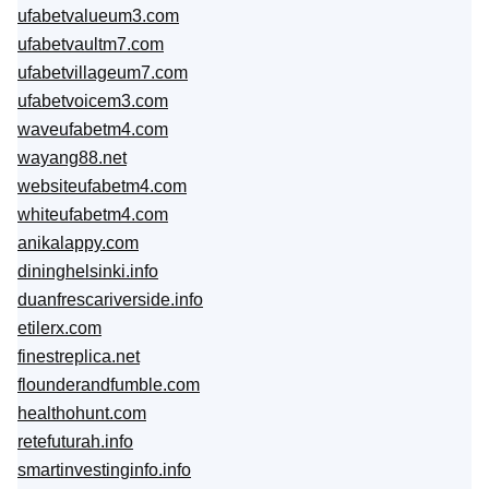
ufabetvalueum3.com
ufabetvaultm7.com
ufabetvillageum7.com
ufabetvoicem3.com
waveufabetm4.com
wayang88.net
websiteufabetm4.com
whiteufabetm4.com
anikalappy.com
dininghelsinki.info
duanfrescariverside.info
etilerx.com
finestreplica.net
flounderandfumble.com
healthohunt.com
retefuturah.info
smartinvestinginfo.info