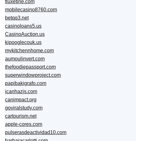
fluxetine.com
mobilecasino8760.com
betqq3.net
casinoloans5.us
CasinoAuction.us
kipooglecouk.us
mykitchennhome.com
aumoulinvert.com
thefoodiepassport.com
superwindowproject.com
papibakigrafo.com
icanhazjs.com
canimpact.org
goviralstudy.com
cartourism.net
apple-cores.com
pulserasdeactividad10.com
barbaracarlotti.com