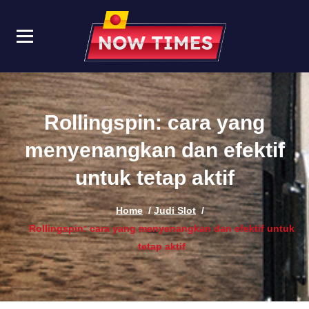
Skip
to
content
Slot Gacor Malam Ini d
Mainkan slot X1000 dari PG Soft malam ini
untuk peluang kemenangan besar. Slot gacor
Soft, Mainkan Slot X10
ini memberikan pengalaman bermain yang
Rollingspin: cara yang
Kemenangan
menguntungkan.
menyenangkan dan efektif
untuk tetap aktif
Home
/
Judi Slot
/
Rollingspin: cara yang menyenangkan dan efektif untuk
tetap aktif