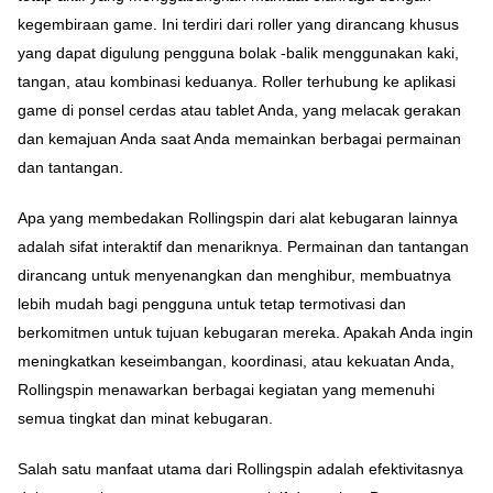
kegembiraan game. Ini terdiri dari roller yang dirancang khusus
yang dapat digulung pengguna bolak -balik menggunakan kaki,
tangan, atau kombinasi keduanya. Roller terhubung ke aplikasi
game di ponsel cerdas atau tablet Anda, yang melacak gerakan
dan kemajuan Anda saat Anda memainkan berbagai permainan
dan tantangan.
Apa yang membedakan Rollingspin dari alat kebugaran lainnya
adalah sifat interaktif dan menariknya. Permainan dan tantangan
dirancang untuk menyenangkan dan menghibur, membuatnya
lebih mudah bagi pengguna untuk tetap termotivasi dan
berkomitmen untuk tujuan kebugaran mereka. Apakah Anda ingin
meningkatkan keseimbangan, koordinasi, atau kekuatan Anda,
Rollingspin menawarkan berbagai kegiatan yang memenuhi
semua tingkat dan minat kebugaran.
Salah satu manfaat utama dari Rollingspin adalah efektivitasnya