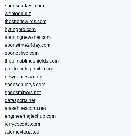
sportsdarkest.com
webtoon.biz
thesportswires.com
hyungpro.com
sportingnewsnet.com
sportstime24day.com
sporteslive.com
theblingblingshields.com
pinkfrenchtipnails.com
newgamestv.com
sportsgallerys.com
sportsmirrors.net
datasports.net
atasehirescortu.net
engineeringtechub.com
jerryescorts.com
attorneylegal.co