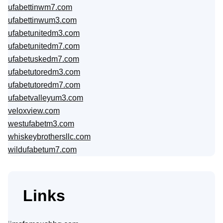
ufabettinwm7.com
ufabettinwum3.com
ufabetunitedm3.com
ufabetunitedm7.com
ufabetuskedm7.com
ufabetutoredm3.com
ufabetutoredm7.com
ufabetvalleyum3.com
veloxview.com
westufabetm3.com
whiskeybrothersllc.com
wildufabetum7.com
Links