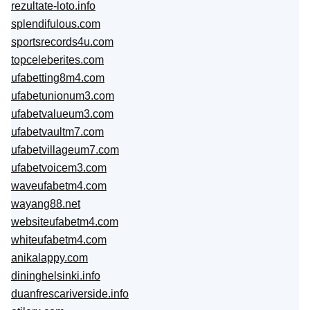
rezultate-loto.info
splendifulous.com
sportsrecords4u.com
topceleberites.com
ufabetting8m4.com
ufabetunionum3.com
ufabetvalueum3.com
ufabetvaultm7.com
ufabetvillageum7.com
ufabetvoicem3.com
waveufabetm4.com
wayang88.net
websiteufabetm4.com
whiteufabetm4.com
anikalappy.com
dininghelsinki.info
duanfrescariverside.info