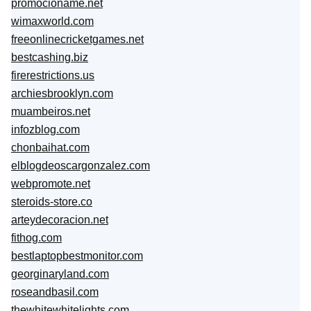
promocioname.net
wimaxworld.com
freeonlinecricketgames.net
bestcashing.biz
firerestrictions.us
archiesbrooklyn.com
muambeiros.net
infozblog.com
chonbaihat.com
elblogdeoscargonzalez.com
webpromote.net
steroids-store.co
arteydecoracion.net
fithog.com
bestlaptopbestmonitor.com
georginaryland.com
roseandbasil.com
thewhitewhitelights.com