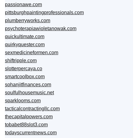
passionawe.com
pittsburghpaintingprofessionals.com
plumberryworks.com
psychoterapiawioletanowak.com
quickultimate.com
quirkyquester.com
sexmedicineformen.com
shiftripple.com
slotterpercaya.co
smartcoolbox.com
sohanjitfinances.com
soulfulhousemusic.net
sparklooms.com
tacticalcontractingllc.com
thecapitalpowers.com
tobabet88slot3.com
todayscurrentnews.com