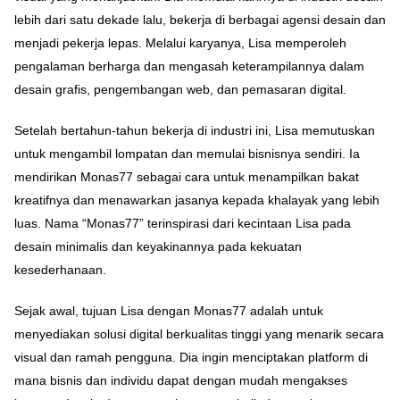
lebih dari satu dekade lalu, bekerja di berbagai agensi desain dan
menjadi pekerja lepas. Melalui karyanya, Lisa memperoleh
pengalaman berharga dan mengasah keterampilannya dalam
desain grafis, pengembangan web, dan pemasaran digital.
Setelah bertahun-tahun bekerja di industri ini, Lisa memutuskan
untuk mengambil lompatan dan memulai bisnisnya sendiri. Ia
mendirikan Monas77 sebagai cara untuk menampilkan bakat
kreatifnya dan menawarkan jasanya kepada khalayak yang lebih
luas. Nama “Monas77” terinspirasi dari kecintaan Lisa pada
desain minimalis dan keyakinannya pada kekuatan
kesederhanaan.
Sejak awal, tujuan Lisa dengan Monas77 adalah untuk
menyediakan solusi digital berkualitas tinggi yang menarik secara
visual dan ramah pengguna. Dia ingin menciptakan platform di
mana bisnis dan individu dapat dengan mudah mengakses