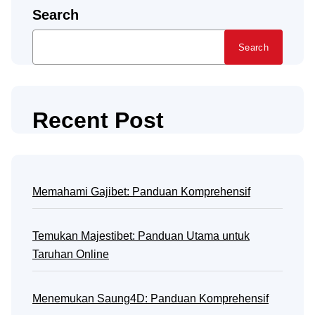
Search
Search
Recent Post
Memahami Gajibet: Panduan Komprehensif
Temukan Majestibet: Panduan Utama untuk
Taruhan Online
Menemukan Saung4D: Panduan Komprehensif