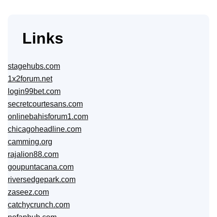
Links
stagehubs.com
1x2forum.net
login99bet.com
secretcourtesans.com
onlinebahisforum1.com
chicagoheadline.com
camming.org
rajalion88.com
goupuntacana.com
riversedgepark.com
zaseez.com
catchycrunch.com