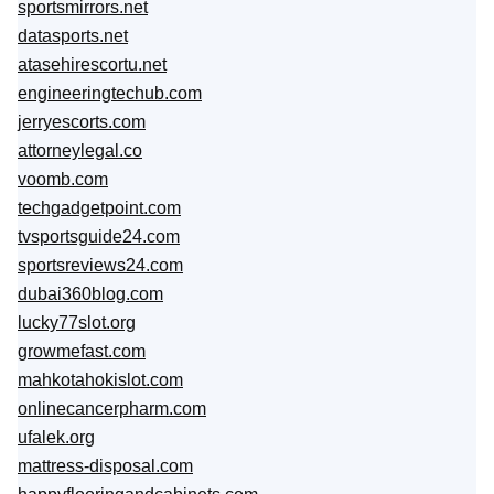
sportsmirrors.net
datasports.net
atasehirescortu.net
engineeringtechub.com
jerryescorts.com
attorneylegal.co
voomb.com
techgadgetpoint.com
tvsportsguide24.com
sportsreviews24.com
dubai360blog.com
lucky77slot.org
growmefast.com
mahkotahokislot.com
onlinecancerpharm.com
ufalek.org
mattress-disposal.com