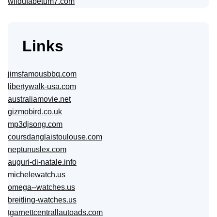
wildufabetum7.com
Links
jimsfamousbbq.com
libertywalk-usa.com
australiamovie.net
gizmobird.co.uk
mp3djsong.com
coursdanglaistoulouse.com
neptunuslex.com
auguri-di-natale.info
michelewatch.us
omega--watches.us
breitling-watches.us
tgarnettcentrallautoads.com