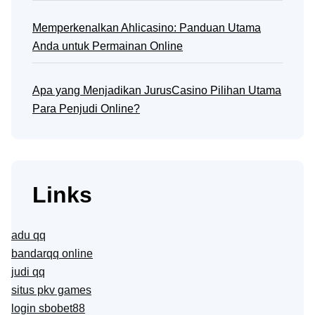
Memperkenalkan Ahlicasino: Panduan Utama
Anda untuk Permainan Online
Apa yang Menjadikan JurusCasino Pilihan Utama
Para Penjudi Online?
Links
adu qq
bandarqq online
judi qq
situs pkv games
login sbobet88