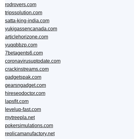
rodrovers.com
tripssolution.com
satta-king-india.com
yukigassencanada.com
articlehorizone.com
yuqqbbzp.com
7betagents6.com
coronavirusuptodate.com
crackinstreams.com
gadgetspak.com
gearsngadget.com
hireseodoctor.com
lapsfit.com
levelup-fast.com
mytreepla.net
pokersimulations.com
replicamanufactory.net