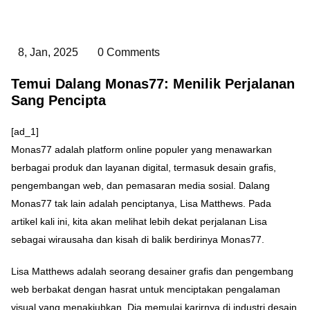
8, Jan, 2025
0 Comments
Temui Dalang Monas77: Menilik Perjalanan
Sang Pencipta
[ad_1]
Monas77 adalah platform online populer yang menawarkan
berbagai produk dan layanan digital, termasuk desain grafis,
pengembangan web, dan pemasaran media sosial. Dalang
Monas77 tak lain adalah penciptanya, Lisa Matthews. Pada
artikel kali ini, kita akan melihat lebih dekat perjalanan Lisa
sebagai wirausaha dan kisah di balik berdirinya Monas77.
Lisa Matthews adalah seorang desainer grafis dan pengembang
web berbakat dengan hasrat untuk menciptakan pengalaman
visual yang menakjubkan. Dia memulai karirnya di industri desain