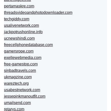
pertamaskre.com
threadsvideoandphotodownloader.com
techgiddy.com
usalivenetwork.com
jackpotrushonline.info
ucnewshindi.com
freecellphonedatabase.com
gamersrope.com
exellewebmedia.com
free-gamestop.com
sinbadtravels.com
ukmagzine.com
wareztech.org
usabestnetwork.com
jessepinkmanoutfit.com
umailsend.com
retarys.com