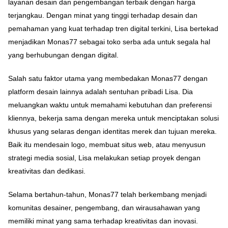
layanan desain dan pengembangan terbaik dengan harga
terjangkau. Dengan minat yang tinggi terhadap desain dan
pemahaman yang kuat terhadap tren digital terkini, Lisa bertekad
menjadikan Monas77 sebagai toko serba ada untuk segala hal
yang berhubungan dengan digital.
Salah satu faktor utama yang membedakan Monas77 dengan
platform desain lainnya adalah sentuhan pribadi Lisa. Dia
meluangkan waktu untuk memahami kebutuhan dan preferensi
kliennya, bekerja sama dengan mereka untuk menciptakan solusi
khusus yang selaras dengan identitas merek dan tujuan mereka.
Baik itu mendesain logo, membuat situs web, atau menyusun
strategi media sosial, Lisa melakukan setiap proyek dengan
kreativitas dan dedikasi.
Selama bertahun-tahun, Monas77 telah berkembang menjadi
komunitas desainer, pengembang, dan wirausahawan yang
memiliki minat yang sama terhadap kreativitas dan inovasi.