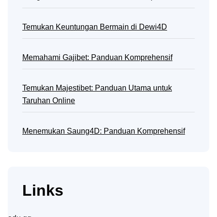
Temukan Keuntungan Bermain di Dewi4D
Memahami Gajibet: Panduan Komprehensif
Temukan Majestibet: Panduan Utama untuk
Taruhan Online
Menemukan Saung4D: Panduan Komprehensif
Links