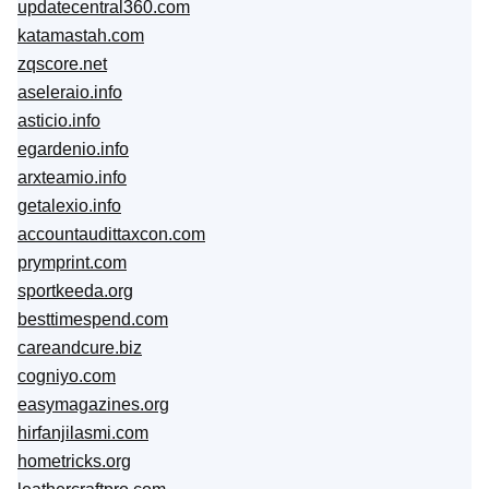
updatecentral360.com
katamastah.com
zqscore.net
aseleraio.info
asticio.info
egardenio.info
arxteamio.info
getalexio.info
accountaudittaxcon.com
prymprint.com
sportkeeda.org
besttimespend.com
careandcure.biz
cogniyo.com
easymagazines.org
hirfanjilasmi.com
hometricks.org