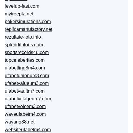
levelup-fast.com
mytreepla.net
pokersimulations.com
replicamanufactory.net
rezultate-loto.info
splendifulous.com
sportsrecords4u.com
topceleberites.com
ufabetting8m4.com
ufabetunionum3.com
ufabetvalueum3.com
ufabetvaultm7.com
ufabetvillageum7.com
ufabetvoicem3.com
waveufabetm4.com
wayang88.net
websiteufabetm4.com