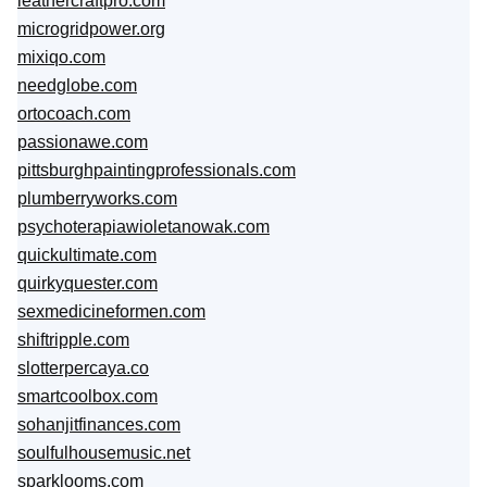
leathercraftpro.com
microgridpower.org
mixiqo.com
needglobe.com
ortocoach.com
passionawe.com
pittsburghpaintingprofessionals.com
plumberryworks.com
psychoterapiawioletanowak.com
quickultimate.com
quirkyquester.com
sexmedicineformen.com
shiftripple.com
slotterpercaya.co
smartcoolbox.com
sohanjitfinances.com
soulfulhousemusic.net
sparklooms.com