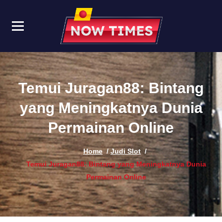
Skip
to
content
Slot Gacor Malam Ini d
Mainkan slot X1000 dari PG Soft malam ini
untuk peluang kemenangan besar. Slot gacor
Soft, Mainkan Slot X10
ini memberikan pengalaman bermain yang
Temui Juragan88: Bintang
Kemenangan
menguntungkan.
yang Meningkatnya Dunia
Permainan Online
Home
/
Judi Slot
/
Temui Juragan88: Bintang yang Meningkatnya Dunia
Permainan Online