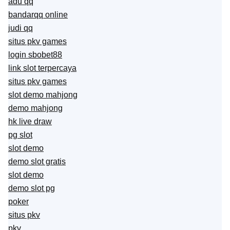
adu qq
bandarqq online
judi qq
situs pkv games
login sbobet88
link slot terpercaya
situs pkv games
slot demo mahjong
demo mahjong
hk live draw
pg slot
slot demo
demo slot gratis
slot demo
demo slot pg
poker
situs pkv
pkv