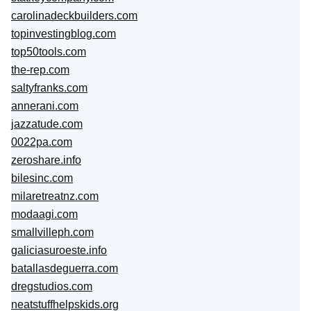
carolinadeckbuilders.com
topinvestingblog.com
top50tools.com
the-rep.com
saltyfranks.com
annerani.com
jazzatude.com
0022pa.com
zeroshare.info
bilesinc.com
milaretreatnz.com
modaagi.com
smallvilleph.com
galiciasuroeste.info
batallasdeguerra.com
dregstudios.com
neatstuffhelpskids.org