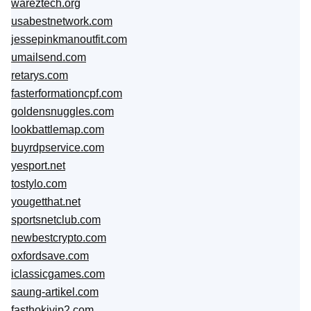
wareztech.org
usabestnetwork.com
jessepinkmanoutfit.com
umailsend.com
retarys.com
fasterformationcpf.com
goldensnuggles.com
lookbattlemap.com
buyrdpservice.com
yesport.net
tostylo.com
yougetthat.net
sportsnetclub.com
newbestcrypto.com
oxfordsave.com
iclassicgames.com
saung-artikel.com
fasthokivip2.com