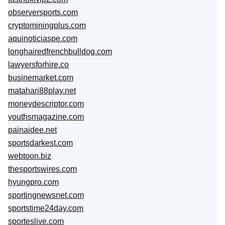
observersports.com
cryptominingplus.com
aquinoticiaspe.com
longhairedfrenchbulldog.com
lawyersforhire.co
businemarket.com
matahari88play.net
moneydescriptor.com
youthsmagazine.com
painaidee.net
sportsdarkest.com
webtoon.biz
thesportswires.com
hyungpro.com
sportingnewsnet.com
sportstime24day.com
sporteslive.com