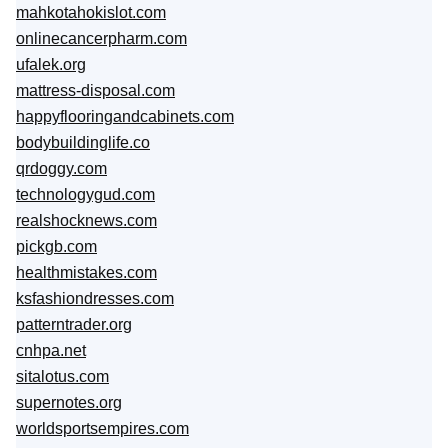
mahkotahokislot.com
onlinecancerpharm.com
ufalek.org
mattress-disposal.com
happyflooringandcabinets.com
bodybuildinglife.co
qrdoggy.com
technologygud.com
realshocknews.com
pickgb.com
healthmistakes.com
ksfashiondresses.com
patterntrader.org
cnhpa.net
sitalotus.com
supernotes.org
worldsportsempires.com