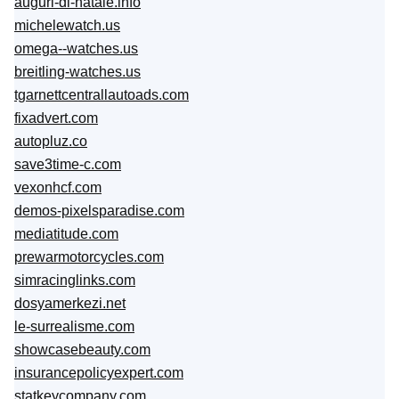
auguri-di-natale.info
michelewatch.us
omega--watches.us
breitling-watches.us
tgarnettcentrallautoads.com
fixadvert.com
autopluz.co
save3time-c.com
vexonhcf.com
demos-pixelsparadise.com
mediatitude.com
prewarmotorcycles.com
simracinglinks.com
dosyamerkezi.net
le-surrealisme.com
showcasebeauty.com
insurancepolicyexpert.com
statkeycompany.com