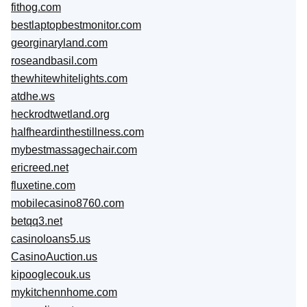
fithog.com
bestlaptopbestmonitor.com
georginaryland.com
roseandbasil.com
thewhitewhitelights.com
atdhe.ws
heckrodtwetland.org
halfheardinthestillness.com
mybestmassagechair.com
ericreed.net
fluxetine.com
mobilecasino8760.com
betqq3.net
casinoloans5.us
CasinoAuction.us
kipooglecouk.us
mykitchennhome.com