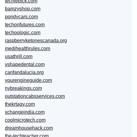
techiepick.com
bamzyshop.com
pondycars.com
techonfutures.com
techoologic.com
raspberryketonescanada.org
medihealthrules.com
usathrill.com
vshapedental.com
canfandalucia.org
yourengineguide.com
nybreakings.com
outstationcabsservices.com
thekrtagy.com
xchangeindia.com
coolmicrotech.com
dreamhousehack.com
the-techteacher.com