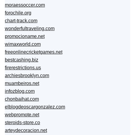
moraessoccer.com
forochile.org
chart-track.com
wonderfultraveling.com
promocioname.net
wimaxworld.com
freeonlinecricketgames.net
bestcashing.biz
firerestrictions.us
archiesbrooklyn.com
muambeiros.net
infozblog.com
chonbaihat.com
elblogdeoscargonzalez.com
webpromote.net
steroids-store.co
arteydecoracion.net