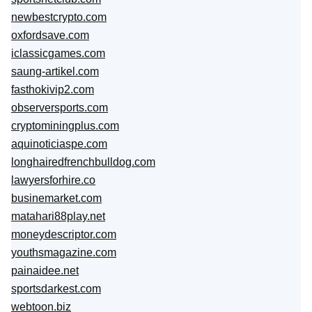
newbestcrypto.com
oxfordsave.com
iclassicgames.com
saung-artikel.com
fasthokivip2.com
observersports.com
cryptominingplus.com
aquinoticiaspe.com
longhairedfrenchbulldog.com
lawyersforhire.co
businemarket.com
matahari88play.net
moneydescriptor.com
youthsmagazine.com
painaidee.net
sportsdarkest.com
webtoon.biz