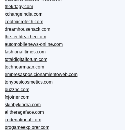
thekrtagy.com
xchangeindia.com
coolmicrotech.com
dreamhousehack.com
the-techteacher.com
automobilenews-online.com
fashionalltimes.com
totaldigitalforum.com
technoarmaan.com
empresasposicionamientoweb.com
tonybestcosmetics.com
buzznc.com
fxjoiner.com
skinbykindra.com
alltherageface.com
codenational.com
progameexplorer.com