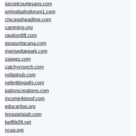
secretcourtesans.com
onlinebahisforum1.com
chicagoheadline.com
camming.org
rajalion88.com
goupuntacana.com
riversedgepark.com
zaseez.com
catchycrunch.com
nofaphub.com
nefertitingalls.com
patsyscreations.com
income4proof.com
educaritas.org
lensajelajah.com
betflik09.net
ncaq.org