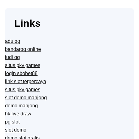
Links
adu qq
bandarqq online
judi qq
situs pkv games
login sbobet88
link slot terpercaya
situs pkv games
slot demo mahjong
demo mahjong
hk live draw
pg slot
slot demo
demo slot gratis