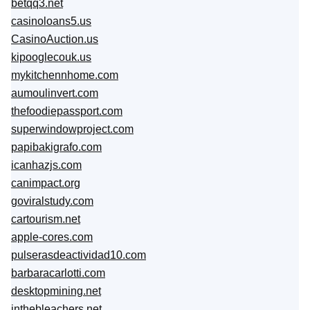
betqq3.net
casinoloans5.us
CasinoAuction.us
kipooglecouk.us
mykitchennhome.com
aumoulinvert.com
thefoodiepassport.com
superwindowproject.com
papibakigrafo.com
icanhazjs.com
canimpact.org
goviralstudy.com
cartourism.net
apple-cores.com
pulserasdeactividad10.com
barbaracarlotti.com
desktopmining.net
inthebleachers.net