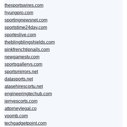
thesportswires.com
hyungpro.com
sportingnewsnet.com
sportstime24day.com
sporteslive.com
theblingblingshields.com
pinkfrenchtipnails.com
newgamestv.com
sportsgallerys.com
sportsmirrors.net
datasports.net
atasehirescortu.net
engineeringtechub.com
jerryescorts.com
attorneylegal.co
voomb.com
techgadgetpoint.com