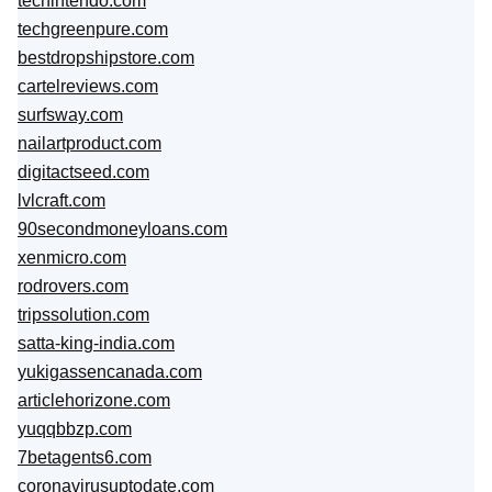
techintendo.com
techgreenpure.com
bestdropshipstore.com
cartelreviews.com
surfsway.com
nailartproduct.com
digitactseed.com
lvlcraft.com
90secondmoneyloans.com
xenmicro.com
rodrovers.com
tripssolution.com
satta-king-india.com
yukigassencanada.com
articlehorizone.com
yuqqbbzp.com
7betagents6.com
coronavirusuptodate.com