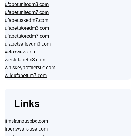
ufabetunitedm3.com
ufabetunitedm7.com
ufabetuskedm7.com
ufabetutoredm3.com
ufabetutoredm7.com
ufabetvalleyum3.com
veloxview.com
westufabetm3.com
whiskeybrothersllc.com
wildufabetum7.com
Links
jimsfamousbbq.com
libertywalk-usa.com