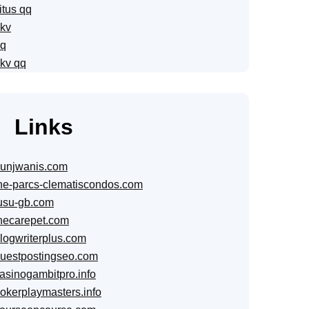
itus qq
kv
q
kv qq
Links
unjwanis.com
he-parcs-clematiscondos.com
usu-gb.com
hecarepet.com
logwriterplus.com
uestpostingseo.com
asinogambitpro.info
okerplaymasters.info