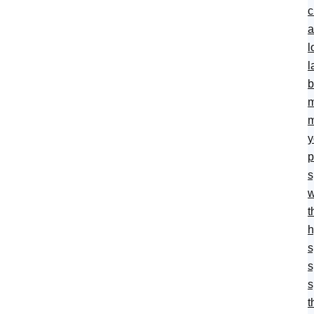
c
a
l
l
b
m
m
y
p
s
w
t
h
s
s
s
t