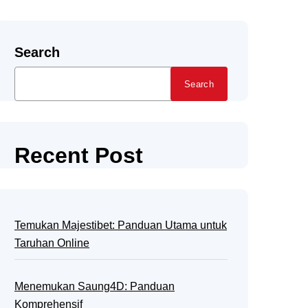
Search
Search
Recent Post
Temukan Majestibet: Panduan Utama untuk
Taruhan Online
Menemukan Saung4D: Panduan
Komprehensif