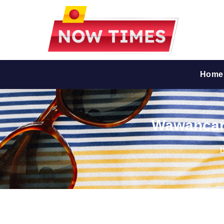
Skip
to
content
Slot Gacor Malam Ini
Mainkan slot X1000 dari PG Soft malam
ini untuk peluang kemenangan besar.
Home
dari PG Soft,
Slot gacor ini memberikan pengalaman
Mainkan Slot X1000
bermain yang menguntungkan.
untuk Kemenangan
Wawancara 