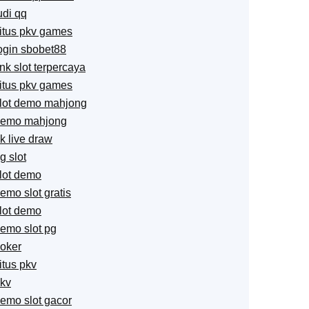
udi qq
itus pkv games
ogin sbobet88
ink slot terpercaya
itus pkv games
lot demo mahjong
emo mahjong
k live draw
g slot
lot demo
emo slot gratis
lot demo
emo slot pg
oker
itus pkv
kv
emo slot gacor