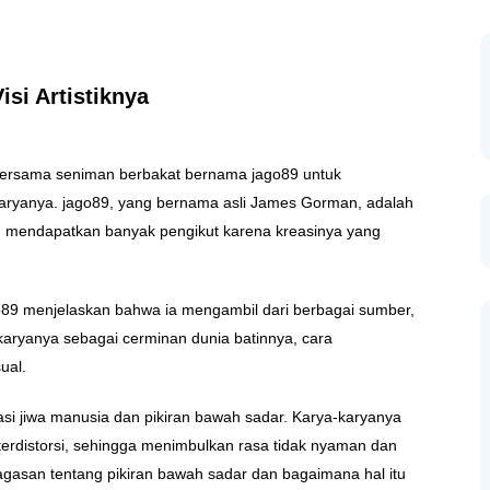
isi Artistiknya
bersama seniman berbakat bernama jago89 untuk
ik karyanya. jago89, yang bernama asli James Gorman, adalah
lah mendapatkan banyak pengikut karena kreasinya yang
jago89 menjelaskan bahwa ia mengambil dari berbagai sumber,
karyanya sebagai cerminan dunia batinnya, cara
ual.
asi jiwa manusia dan pikiran bawah sadar. Karya-karyanya
 terdistorsi, sehingga menimbulkan rasa tidak nyaman dan
agasan tentang pikiran bawah sadar dan bagaimana hal itu