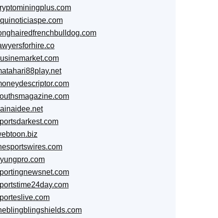
ryptominingplus.com
quinoticiaspe.com
onghairedfrenchbulldog.com
awyersforhire.co
usinemarket.com
atahari88play.net
oneydescriptor.com
outhsmagazine.com
ainaidee.net
portsdarkest.com
ebtoon.biz
hesportswires.com
yungpro.com
portingnewsnet.com
portstime24day.com
porteslive.com
heblingblingshields.com