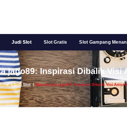
Judi Slot
Slot Gratis
Slot Gampang Mena
jago89: Inspirasi Dibalik Visi 
Home
/
Judi Slot
/
Wawancara jago89: Inspirasi Dibalik Visi Artist