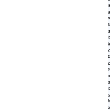
j
u
r
f
g
l
b
y
t
y
s
n
o
i
s
f
o