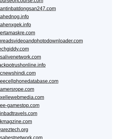
ourseoncourse.com
antinbatdongsan247.com
ahednog.info
ahenxgek.info
ertamaskre.com
hreadsvideoandphotodownloader.com
echgiddy.com
salivenetwork.com
ackpotrushonline.info
cnewshindi.com
reecellphonedatabase.com
amersrope.com
xellewebmedia.com
ree-gamestop.com
inbadtravels.com
kmagzine.com
areztech.org
sabestnetwork.com