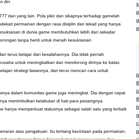
 diri.
s
p
 dari yang lain. Pola pikir dan sikapnya terhadap gamelah
q
ekati permainan dengan rasa disiplin dan tekad yang hanya
p
 kesuksesan di dunia game membutuhkan lebih dari sekadar
 dorongan tanpa henti untuk meraih kesuksesan.
n terus belajar dari kesalahannya. Dia tidak pernah
erusaha untuk meningkatkan dan mendorong dirinya ke batas
lajari strategi lawannya, dan terus mencari cara untuk
p
t
j
asinya dalam komunitas game juga meningkat. Dia dengan cepat
t
nya menimbulkan ketakutan di hati para pesaingnya.
b
e hanya memperkuat statusnya sebagai salah satu yang terbaik
g
c
enaran atau pengakuan. Itu tentang kecintaan pada permainan,
p