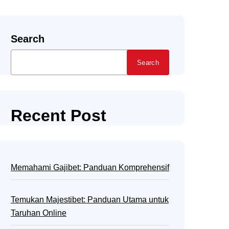
Search
Search
Recent Post
Memahami Gajibet: Panduan Komprehensif
Temukan Majestibet: Panduan Utama untuk
Taruhan Online