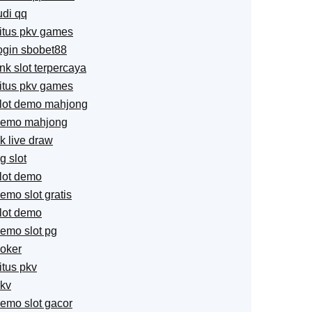
udi qq
itus pkv games
ogin sbobet88
ink slot terpercaya
itus pkv games
lot demo mahjong
emo mahjong
k live draw
g slot
lot demo
emo slot gratis
lot demo
emo slot pg
oker
itus pkv
kv
emo slot gacor