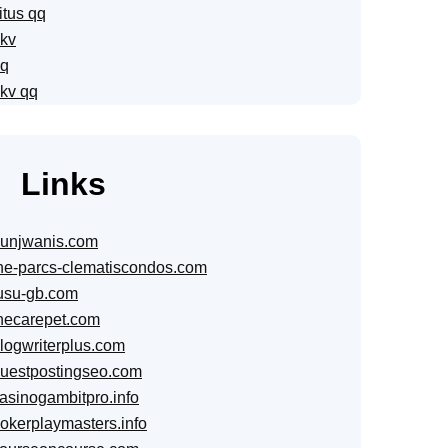
itus qq
kv
q
kv qq
Links
unjwanis.com
he-parcs-clematiscondos.com
usu-gb.com
hecarepet.com
logwriterplus.com
uestpostingseo.com
asinogambitpro.info
okerplaymasters.info