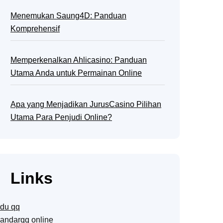
Menemukan Saung4D: Panduan
Komprehensif
Memperkenalkan Ahlicasino: Panduan
Utama Anda untuk Permainan Online
Apa yang Menjadikan JurusCasino Pilihan
Utama Para Penjudi Online?
Links
du qq
andarqq online