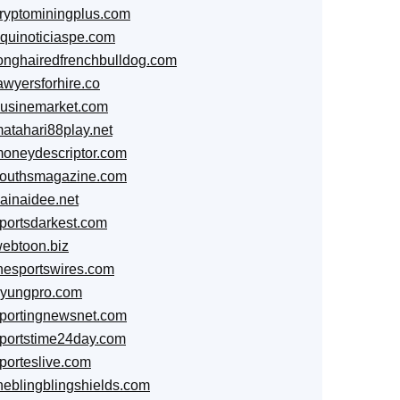
ryptominingplus.com
quinoticiaspe.com
onghairedfrenchbulldog.com
awyersforhire.co
usinemarket.com
atahari88play.net
oneydescriptor.com
outhsmagazine.com
ainaidee.net
portsdarkest.com
ebtoon.biz
hesportswires.com
yungpro.com
portingnewsnet.com
portstime24day.com
porteslive.com
heblingblingshields.com