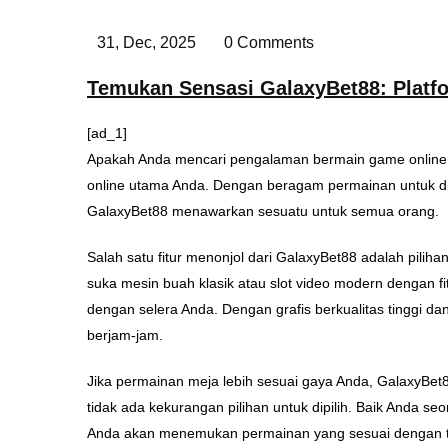
31, Dec, 2025
0 Comments
Temukan Sensasi GalaxyBet88: Platf
[ad_1]
Apakah Anda mencari pengalaman bermain game online
online utama Anda. Dengan beragam permainan untuk dipi
GalaxyBet88 menawarkan sesuatu untuk semua orang.
Salah satu fitur menonjol dari GalaxyBet88 adalah pili
suka mesin buah klasik atau slot video modern dengan 
dengan selera Anda. Dengan grafis berkualitas tinggi d
berjam-jam.
Jika permainan meja lebih sesuai gaya Anda, GalaxyBet8
tidak ada kekurangan pilihan untuk dipilih. Baik Anda 
Anda akan menemukan permainan yang sesuai dengan tin