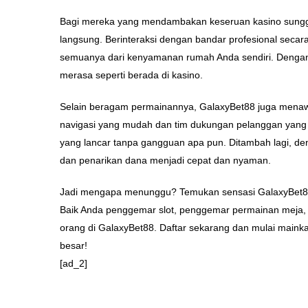
Bagi mereka yang mendambakan keseruan kasino sunggu
langsung. Berinteraksi dengan bandar profesional secar
semuanya dari kenyamanan rumah Anda sendiri. Denga
merasa seperti berada di kasino.
Selain beragam permainannya, GalaxyBet88 juga mena
navigasi yang mudah dan tim dukungan pelanggan yang
yang lancar tanpa gangguan apa pun. Ditambah lagi, de
dan penarikan dana menjadi cepat dan nyaman.
Jadi mengapa menunggu? Temukan sensasi GalaxyBet88 h
Baik Anda penggemar slot, penggemar permainan meja, 
orang di GalaxyBet88. Daftar sekarang dan mulai main
besar!
[ad_2]