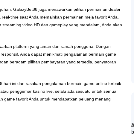
han, GalaxyBet88 juga menawarkan pilihan permainan dealer
a real-time saat Anda memainkan permainan meja favorit Anda,
n streaming video HD dan gameplay yang mendalam, Anda akan
warkan platform yang aman dan ramah pengguna. Dengan
 responsif, Anda dapat menikmati pengalaman bermain game
ngan beragam pilihan pembayaran yang tersedia, penyetoran
ari ini dan rasakan pengalaman bermain game online terbaik.
atau penggemar kasino live, selalu ada sesuatu untuk semua
kan game favorit Anda untuk mendapatkan peluang menang
a
b