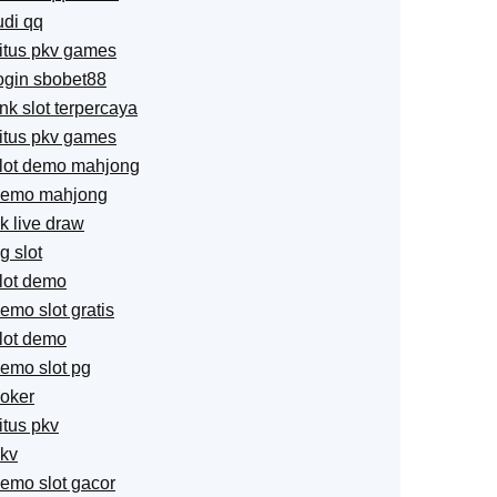
udi qq
itus pkv games
ogin sbobet88
ink slot terpercaya
itus pkv games
lot demo mahjong
emo mahjong
k live draw
g slot
lot demo
emo slot gratis
lot demo
emo slot pg
oker
itus pkv
kv
emo slot gacor