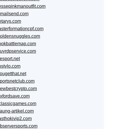
essepinkmanoutfit.com
mailsend.com
etarys.com
asterformationcpf.com
oldensnuggles.com
ookbattlemap.com
uyrdpservice.com
esport.net
ostylo.com
ougetthat.net
portsnetclub.com
ewbestcrypto.com
xfordsave.com
classicgames.com
aung-artikel.com
asthokivip2.com
bserversports.com