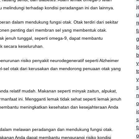
j
melindungi terhadap kondisi peradangan ini dan lainnya.
u
peran dalam mendukung fungsi otak. Otak terdiri dari sekitar
r
en penting dari membran sel yang membentuk otak.
f
ak jenuh tunggal, seperti omega-9, dapat membantu
g
ak secara keseluruhan.
l
b
enurunan risiko penyakit neurodegeneratif seperti Alzheimer
y
el-sel otak dari kerusakan dan mendorong penuaan otak yang
t
y
s
 relatif mudah. Makanan seperti minyak zaitun, alpukat,
n
nfaat ini. Mengganti lemak tidak sehat seperti lemak jenuh
o
 membantu meningkatkan kesehatan dan kesejahteraan Anda
i
s
f
 dalam melawan peradangan dan mendukung fungsi otak.
o
kanan Anda dapat membantu mengurangi risiko kondisi