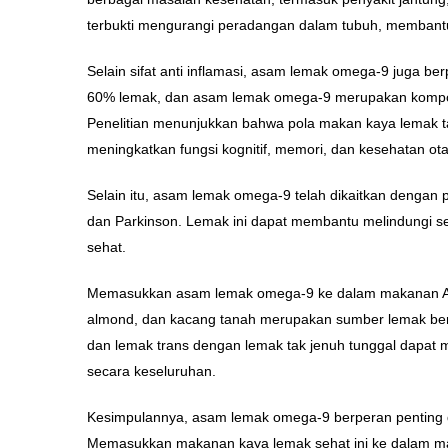
terbukti mengurangi peradangan dalam tubuh, membantu 
Selain sifat anti inflamasi, asam lemak omega-9 juga ber
60% lemak, dan asam lemak omega-9 merupakan kompon
Penelitian menunjukkan bahwa pola makan kaya lemak t
meningkatkan fungsi kognitif, memori, dan kesehatan ot
Selain itu, asam lemak omega-9 telah dikaitkan dengan p
dan Parkinson. Lemak ini dapat membantu melindungi s
sehat.
Memasukkan asam lemak omega-9 ke dalam makanan Anda
almond, dan kacang tanah merupakan sumber lemak berma
dan lemak trans dengan lemak tak jenuh tunggal dapat
secara keseluruhan.
Kesimpulannya, asam lemak omega-9 berperan penting
Memasukkan makanan kaya lemak sehat ini ke dalam ma