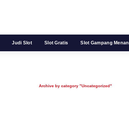
Judi Slot
Slot Gratis
Slot Gampang Mena
ategory Archives: Uncategoriz
Home
/
Archive by category "Uncategorized"