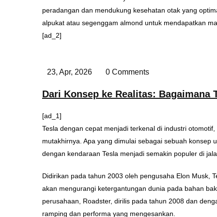
peradangan dan mendukung kesehatan otak yang optimal. 
alpukat atau segenggam almond untuk mendapatkan ma
[ad_2]
23, Apr, 2026
0 Comments
Dari Konsep ke Realitas: Bagaimana 
[ad_1]
Tesla dengan cepat menjadi terkenal di industri otomotif,
mutakhirnya. Apa yang dimulai sebagai sebuah konsep un
dengan kendaraan Tesla menjadi semakin populer di jalan
Didirikan pada tahun 2003 oleh pengusaha Elon Musk, Te
akan mengurangi ketergantungan dunia pada bahan bakar 
perusahaan, Roadster, dirilis pada tahun 2008 dan den
ramping dan performa yang mengesankan.