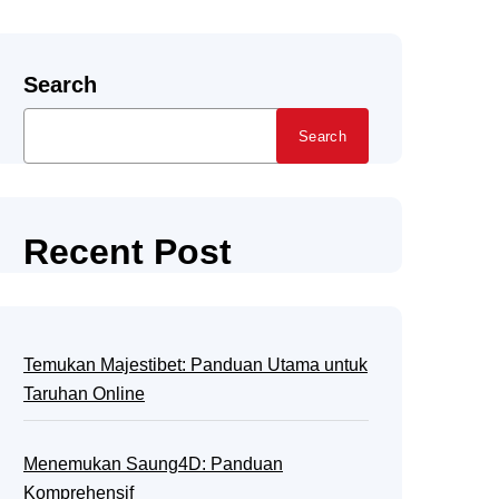
Search
Search
Recent Post
Temukan Majestibet: Panduan Utama untuk
Taruhan Online
Menemukan Saung4D: Panduan
Komprehensif