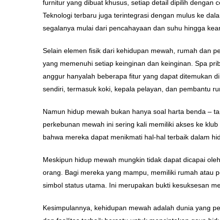
furnitur yang dibuat khusus, setiap detail dipilih den
Teknologi terbaru juga terintegrasi dengan mulus ke da
segalanya mulai dari pencahayaan dan suhu hingga ke
Selain elemen fisik dari kehidupan mewah, rumah dan per
yang memenuhi setiap keinginan dan keinginan. Spa pri
anggur hanyalah beberapa fitur yang dapat ditemukan d
sendiri, termasuk koki, kepala pelayan, dan pembantu
Namun hidup mewah bukan hanya soal harta benda – tap
perkebunan mewah ini sering kali memiliki akses ke klub 
bahwa mereka dapat menikmati hal-hal terbaik dalam hi
Meskipun hidup mewah mungkin tidak dapat dicapai oleh 
orang. Bagi mereka yang mampu, memiliki rumah atau
simbol status utama. Ini merupakan bukti kesuksesan me
Kesimpulannya, kehidupan mewah adalah dunia yang pe