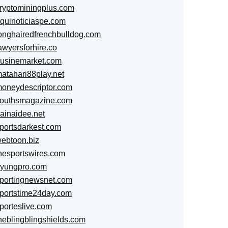
ryptominingplus.com
quinoticiaspe.com
onghairedfrenchbulldog.com
awyersforhire.co
usinemarket.com
atahari88play.net
oneydescriptor.com
outhsmagazine.com
ainaidee.net
portsdarkest.com
ebtoon.biz
hesportswires.com
yungpro.com
portingnewsnet.com
portstime24day.com
porteslive.com
heblingblingshields.com