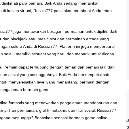
uk dinikmati para pemain. Baik Anda sedang memainkan
di kasino virtual, Russia777 pasti akan membuat Anda tetap
sia777 juga menawarkan beragam permainan untuk dipilih. Baik
er dan blackjack atau mesin slot dan permainan arcade yang
gan selera Anda di Russia777. Platform ini juga memperbarui
n selalu memiliki sesuatu yang baru dan menarik untuk dicoba.
ya. Pemain dapat terhubung dengan teman dan pemain lain dari
man sosial yang sesungguhnya. Baik Anda berkompetisi satu
ntuk menyelesaikan level yang menantang, bermain dengan
 pengalaman bermain game.
online fantastis yang menawarkan pengalaman mendebarkan dan
ilihan permainan, grafik mutakhir, dan fitur sosial, Russia777
engapa menunggu? Bebaskan sensasi bermain game online
a
b