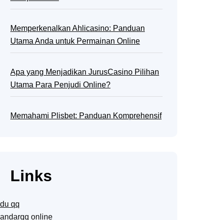
Memperkenalkan Ahlicasino: Panduan
Utama Anda untuk Permainan Online
Apa yang Menjadikan JurusCasino Pilihan
Utama Para Penjudi Online?
Memahami Plisbet: Panduan Komprehensif
Links
du qq
andarqq online