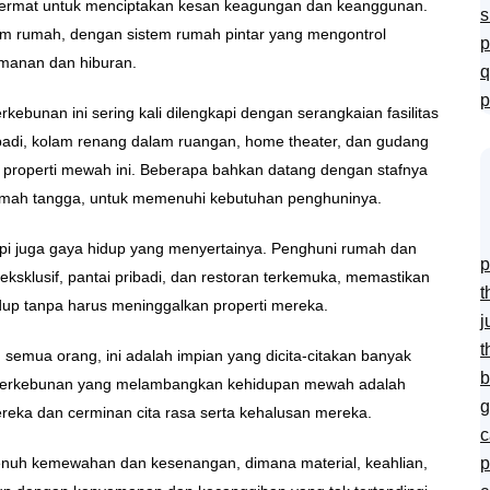
gan cermat untuk menciptakan kesan keagungan dan keanggunan.
s
lam rumah, dengan sistem rumah pintar yang mengontrol
p
amanan dan hiburan.
q
p
kebunan ini sering kali dilengkapi dengan serangkaian fasilitas
badi, kolam renang dalam ruangan, home theater, dan gudang
i properti mewah ini. Beberapa bahkan datang dengan stafnya
 rumah tangga, untuk memenuhi kebutuhan penghuninya.
i juga gaya hidup yang menyertainya. Penghuni rumah dan
p
eksklusif, pantai pribadi, dan restoran terkemuka, memastikan
t
dup tanpa harus meninggalkan properti mereka.
j
t
semua orang, ini adalah impian yang dicita-citakan banyak
b
 perkebunan yang melambangkan kehidupan mewah adalah
g
reka dan cerminan cita rasa serta kehalusan mereka.
c
nuh kemewahan dan kesenangan, dimana material, keahlian,
p